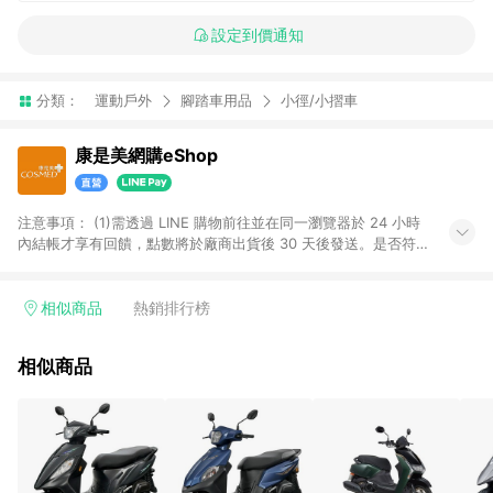
設定到價通知
分類：
運動戶外
腳踏車用品
小徑/小摺車
康是美網購eShop
注意事項：​ (1)需透過 LINE 購物前往並在同一瀏覽器於 24 小時
內結帳才享有回饋，點數將於廠商出貨後 30 天後發送。​是否符
合回饋資格，依LINE購物系統紀錄為準。 (2)若使用康是美網購
APP下單，將無法獲得點數回饋。​ (3)以下品類商品均無回饋：​ -
黃金鑽飾/精品相關/3C數位(含周邊)/家電視聽/運動戶外/母嬰用
相似商品
熱銷排行榜
品​ -統一時代百貨/夢時代部分商品​ -博客來商品及其他指定商品​
(4)符合LINE POINTS回饋資格之訂單及各商品之「LINE回
相似商品
饋%」，將於訂單成立後由「LINE購物通知」之官方帳號訊息通
知。亦可於LINE購物網站或APP中的「我的訂單」頁面查詢，請
依LINE購物網站訂單成立通知為準。​​ (5)LINE購物設有「單一商
品最高回饋點數」機制 (部分時段開放「回饋無上限」)，以同一
訂單中同一商品不論件數計算，請依訂單成立當下LINE購物的回
饋機制為準。