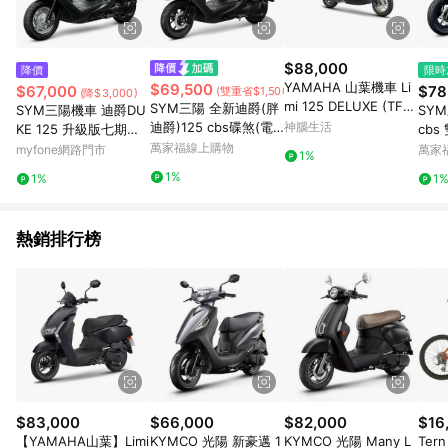
$88,000
降價
限時
YAMAHA 山葉機車 Li
$69,500
$67,000
$78
(雙重省$1,500)
(降$3,000)
mi 125 DELUXE (TFT
SYM三陽 全新迪爵(胖
SYM三陽機車 迪爵DU
SYM三
儀表)-7期機車-2025年
迪爵)125 cbs碟煞(電
神腦生活
KE 125 升級版七期鼓
cbs
驅版) EnMIS 雙火星塞
煞 CBS版 2026新車深
萬家福線上購物
車
myfone網路門市
萬家
1%
技術 七期 2026年出廠
藍(消光)AL058
1%
1%
1
全新
熱銷排行榜
$83,000
$66,000
$82,000
$16
【YAMAHA山葉】Limi
KYMCO 光陽 新豪邁 1
KYMCO 光陽 Many L
Ter