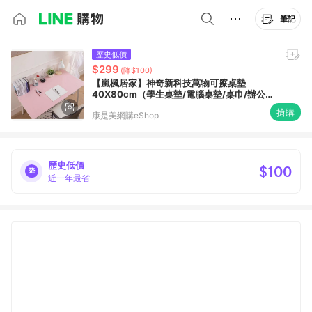
筆記
歷史低價
$299
(降$100)
【嵐楓居家】神奇新科技萬物可擦桌墊
40X80cm（學生桌墊/電腦桌墊/桌巾/辦公室
桌墊/桌布/滑鼠墊/書桌墊）-櫻花粉＋水粉_廠
搶購
康是美網購eShop
商直送
歷史低價
$100
近一年最省