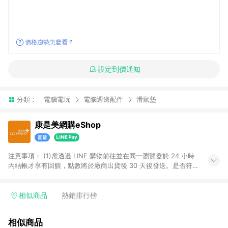
價格趨勢怎麼看？
設定到價通知
分類：
電腦電玩
電腦週邊配件
滑鼠墊
康是美網購eShop
注意事項：​ (1)需透過 LINE 購物前往並在同一瀏覽器於 24 小時
內結帳才享有回饋，點數將於廠商出貨後 30 天後發送。​是否符
合回饋資格，依LINE購物系統紀錄為準。 (2)若使用康是美網購
APP下單，將無法獲得點數回饋。​ (3)以下品類商品均無回饋：​ -
黃金鑽飾/精品相關/3C數位(含周邊)/家電視聽/運動戶外/母嬰用
相似商品
熱銷排行榜
品​ -統一時代百貨/夢時代部分商品​ -博客來商品及其他指定商品​
(4)符合LINE POINTS回饋資格之訂單及各商品之「LINE回
相似商品
饋%」，將於訂單成立後由「LINE購物通知」之官方帳號訊息通