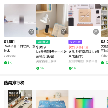
知。亦可於LINE購物網站或APP中的「我的訂單」頁面查詢，請
依LINE購物網站訂單成立通知為準。​​ (5)LINE購物設有「單一商
品最高回饋點數」機制 (部分時段開放「回饋無上限」)，以同一
訂單中同一商品不論件數計算，請依訂單成立當下LINE購物的回
饋機制為準。
$1,551
$8,
限時加碼
歷史低價
.Net平台下的软件开发
文創
$899
$238
(降$42)
技术
三抽
[梅斐國際]天光—小雛
微風 禁菸指示牌 L (楓
桌面)
coursera
Yah
菊檯燈(免運)
木/核桃木)
免組
萬家福線上購物
亞洲跨境設計購物平台
3%
1
Pinkoi
6%
1%
熱銷排行榜