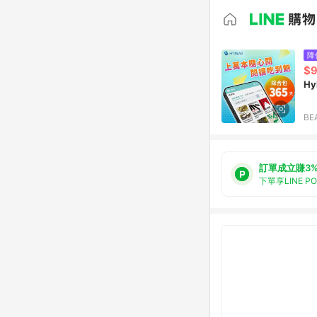
降
$
Hy
BE
訂單成立賺3
下單享LINE P