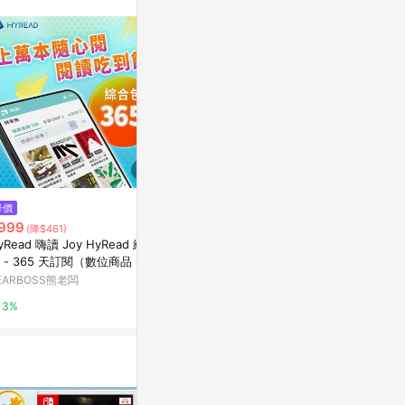
$60
$400
降價
【友誼長存】壓克力 繽紛直尺/1
【松果印刷設
999
(降$461)
5CM
封西式10K橫式
yRead 嗨讀 Joy HyRead 綜合
亞洲跨境設計購物平台 Pinkoi
亞洲跨境設計購物
 - 365 天訂閱（數位商品 - e
ail 兌換序號）
EARBOSS熊老闆
1%
1%
3%