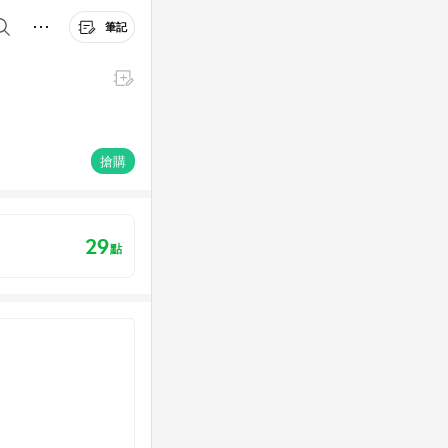
筆記
搶購
29
點