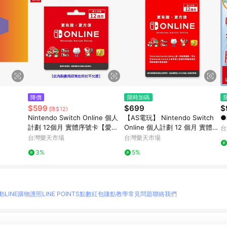
降價
限時加碼
$599
$699
$
(降$12)
Nintendo Switch Online 個人
【AS電玩】 Nintendo Switch
●
計劃 12個月 實體序號卡【愛
Online 個人計劃 12 個月 實體票
台
買】
卡 NSO 任天堂網路會員
台灣樂天市場
台灣樂天市場
3%
5%
動
LINE購物護照
LINE POINTS點數紅包
賺點教學
常見問題
聯絡我們