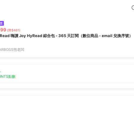
價
999
(降$461)
Read 嗨讀 Joy HyRead 綜合包 - 365 天訂閱（數位商品 - email 兌換序號）
ARBOSS熊老闆
%
OINTS點數