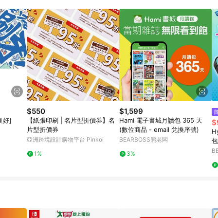
$550
$1,599
良好]
【紙張印刷 | 名片型折價券】名
Hami 電子書城月讀包 365 天
$
片型折價券
(數位商品 - email 兌換序號)
H
亞洲跨境設計購物平台 Pinkoi
BEARBOSS熊老闆
包
m
B
1%
3%