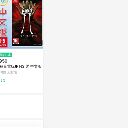
$1,551
$1,551
限時加碼
Generative AI for Creative Wo
Responsible A
950
rkflows
nciples wi
秋葉電玩● NS 咒 中文版
coursera
coursera
灣樂天市場
3%
3%
5%