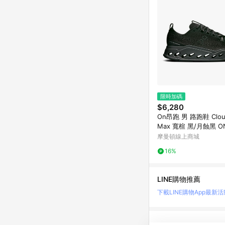
限時加碼
$6,280
On昂跑 男 路跑鞋 Cloud
Max 寬楦 黑/月蝕黑 O
800106
摩曼頓線上商城
16%
LINE購物推薦
下載LINE購物App
最新活