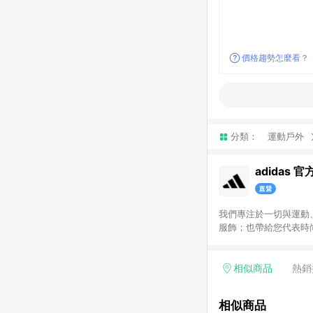
價格趨勢怎麼看？
分類：
運動戶外
adidas 
我們專注於一切與運動
服飾；也帶給您代表時尚潮流
次呈現給您，搭配不定
尚單品，和我們一起變得
指定商品，恕不參與LI
相似商品
熱銷
相似商品