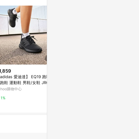
1,859
$3,003
限時加碼
adidas 愛迪達】 EQ19 跑鞋
Adidas Adize
$7,800
跑鞋 運動鞋 男鞋/女鞋 JR024
Q2552 男 
ADIZERO ADIOS PRO 4 跑鞋
震 白 黑紅
ahoo購物中心
Yahoo購物中
adidas 官方網站
1%
1%
5%