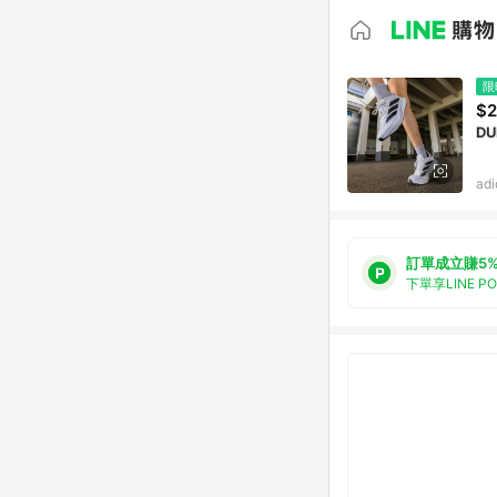
限
$2
DU
ad
訂單成立賺5
下單享LINE P