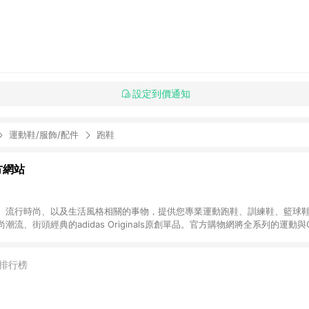
設定到價通知
運動鞋/服飾/配件
跑鞋
官方網站
、流行時尚、以及生活風格相關的事物，提供您專業運動跑鞋、訓練鞋、籃球
、街頭經典的adidas Originals原創單品。官方購物網將全系列的運動與Ori
期舉辦的優惠活動，加上滿1,500免運與七天鑑賞期服務，讓您能輕鬆入手世
更好。 無點數回饋商品: Prada聯名系列、Yeezy系列、網路獨家專區、品
NE購物點數回饋活動。
排行榜