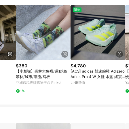
$380
$4,780
$
【小創襪】叢林大象襪/運動襪/
[ACS] adidas 競速跑鞋 Adizero
【
叢林/城市/潮流/滑板
Adios Pro 4 W 女鞋 水藍 緩震
慢
運動鞋 愛迪達 JR1243
9
亞洲跨境設計購物平台 Pinkoi
LINE禮物
Y
1%