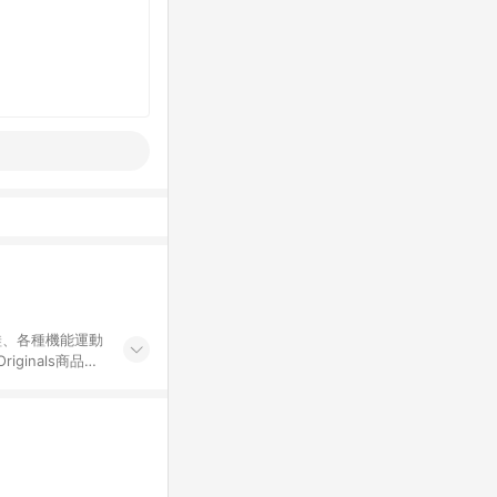
鞋、各種機能運動
ginals商品一
界頂級的運動與時
牌聯名專區及特殊