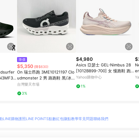
$4,980
$
降價
Asics 亞瑟士 GEL-Nimbus 28
N
$5,350
(降$630)
[1012B899-700] 女 慢跑鞋 跑鞋
e
surfer
On 瑞士昂跑 3ME10121197 Clo
路跑 粉紅
防
Yahoo購物中心
Y
N3MF30
udmonster 2 男 路跑鞋 黑/冰霜
白
台灣樂天市場
1%
3%
動
LINE購物護照
LINE POINTS點數紅包
賺點教學
常見問題
聯絡我們