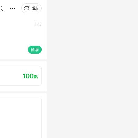
筆記
搶購
100
點