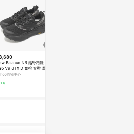
3,680
限時加碼
歷史低價
ew Balance NB 越野跑鞋 X Hi
$4,290
$1,980
(降$5
rro V9 GTX D 寬楦 女鞋 黑 灰
ADIZERO BOSTON 13 跑鞋
adidas 越野跑鞋
水 厚底 戶外 WTHIGLB9-D
ahoo購物中心
nder 2 Cli
adidas 官方網站
跑鞋 防水 愛迪
Yahoo購物中
1%
5%
1%