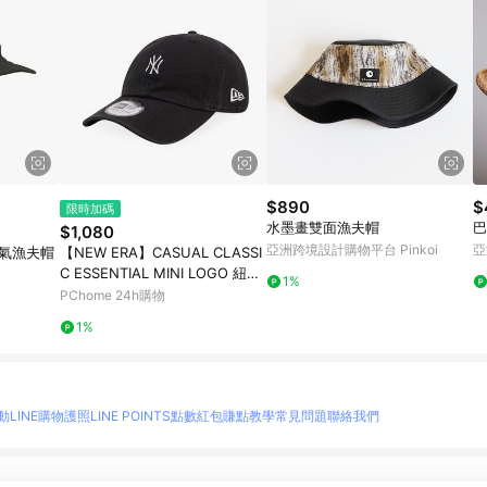
$890
$
限時加碼
水墨畫雙面漁夫帽
巴
$1,080
亞洲跨境設計購物平台 Pinkoi
亞
透氣漁夫帽
【NEW ERA】CASUAL CLASSI
C ESSENTIAL MINI LOGO 紐約
1%
洋基 黑-NE12324429
PChome 24h購物
1%
動
LINE購物護照
LINE POINTS點數紅包
賺點教學
常見問題
聯絡我們