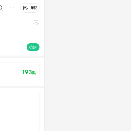
筆記
搶購
193
點