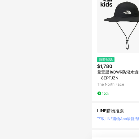
限時加碼
$1,780
兒童黑色DWR防潑水
｜8EPTJZN
The North Face
15%
LINE購物推薦
下載LINE購物App
最新活