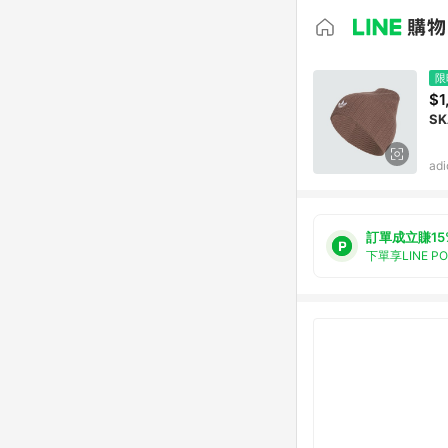
限
$1
SK
ad
訂單成立賺15
下單享LINE P