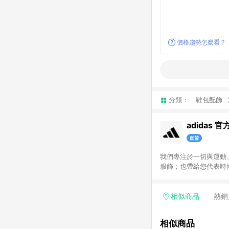
價格趨勢怎麼看？
分類：
鞋包配飾
adidas 
我們專注於一切與運動
服飾；也帶給您代表時尚潮流
次呈現給您，搭配不定
尚單品，和我們一起變得
指定商品，恕不參與LI
相似商品
熱銷
相似商品