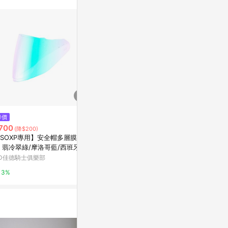
$2,565
$2,980
降價
海報 A2 | 富士山 MTFUJI_01_N
LIGHTO 掛
700
(降$200)
o.33
g4 - 黑色鋁框-
SOXP專用】安全帽多層膜大鏡
亞洲跨境設計購物平台 Pinkoi
Marais 瑪黑家
 翡冷翠綠/摩洛哥藍/西班牙紅
色可選
D佳德騎士俱樂部
1%
0.5%
3%