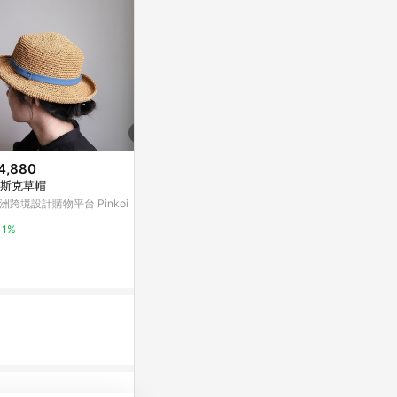
4,880
降價
限時加碼
斯克草帽
$8,022
$6,400
(降$4,778)
洲跨境設計購物平台 Pinkoi
BURBERRY 經典戰馬LOGO雙面
Moncler Enf
格紋兩用漁夫帽 (灰色/格紋)
微風精品線上
1%
Yahoo購物中心
5%
0.3%