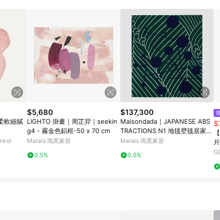
$5,680
$137,300
柔軟細膩
LIGHTO 掛畫｜周芷羿｜seekin
Maisondada｜JAPANESE ABS
$
g4 - 霧金色鋁框-50 x 70 cm
TRACTIONS N1 地毯壁毯居家生
【
活
koi
Marais 瑪黑家居
Marais 瑪黑家居
片
三
G
0.5%
0.5%