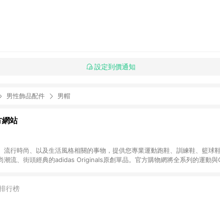
設定到價通知
男性飾品配件
男帽
官方網站
、流行時尚、以及生活風格相關的事物，提供您專業運動跑鞋、訓練鞋、籃球
、街頭經典的adidas Originals原創單品。官方購物網將全系列的運動與Ori
期舉辦的優惠活動，加上滿1,500免運與七天鑑賞期服務，讓您能輕鬆入手世
更好。 無點數回饋商品: Prada聯名系列、Yeezy系列、網路獨家專區、品
NE購物點數回饋活動。
排行榜