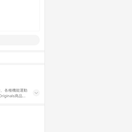
鞋、各種機能運動
ginals商品一
界頂級的運動與時
牌聯名專區及特殊