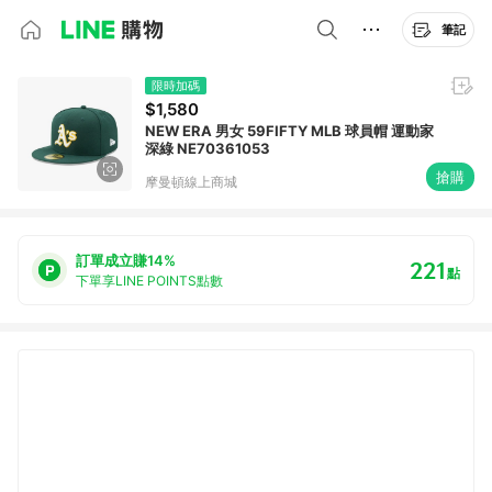
筆記
限時加碼
$1,580
NEW ERA 男女 59FIFTY MLB 球員帽 運動家
深綠 NE70361053
搶購
摩曼頓線上商城
訂單成立賺14%
221
點
下單享LINE POINTS點數