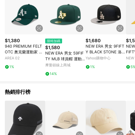
$1,380
$1,680
$1,
限時加碼
940 PREMIUM FELT
NEW ERA 男女 9FIFT
NEW
$1,580
OTC 奧克蘭運動家 深
Y BLACK STONE 洛杉
FIF
NEW ERA 男女 59FIF
綠
磯道奇 黑/石灰 NE605
深綠 
AREA 02
Yahoo購物中心
NEW
TY MLB 球員帽 運動家
88377
深綠 NE70361053
摩曼頓線上商城
1%
1%
5
14%
熱銷排行榜