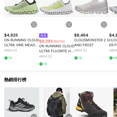
$4,925
$8,464
$4,
降價
ON RUNNING CLOUD
CLOUDMONSTER 2 S
CLO
$9,292
(降$796)
ULTRA VINE MEADO
AND FROST
ER 
ON RUNNING CLOUD
W GREEN WOMENS
AREA 02
AREA 02
AREA
ULTRA FLUORITE HA
Y GREEN WHITE
AREA 02
1%
1%
1
1%
熱銷排行榜