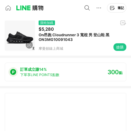
筆記
限時加碼
$5,280
On昂跑 Cloudrunner 3 寬楦 男 登山鞋 黑
ON3MG10091043
搶購
摩曼頓線上商城
訂單成立賺14%
300
點
下單享LINE POINTS點數