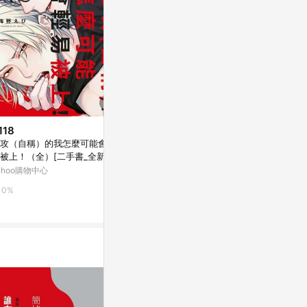
118
$133
$175
攻（自稱）的我怎麼可能會輕
//世界能夠溫柔一點我便有愛你
聽見了嗎?[二
被上！（全）[二手書_全新]
的勇氣了//
Yahoo購物中
ahoo購物中心
亞洲跨境設計購物平台 Pinkoi
0%
0%
1%