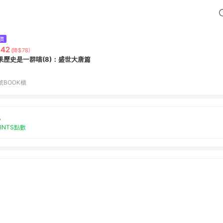
價
442
(降$78)
果歷史是一群喵(8)：盛世大唐篇
號BOOK櫃
%
OINTS點數