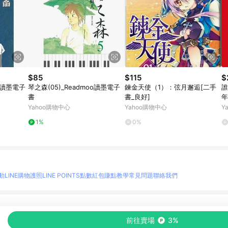
$85
$115
$
 讀墨電子
琴之森(05)_Readmoo讀墨電子
鍊金天使（1）：弦月邂逅[二手
誰
書
書_良好]
年
Yahoo購物中心
Yahoo購物中心
Y
1%
0%
動
LINE購物護照
LINE POINTS點數紅包
賺點教學
常見問題
聯絡我們
物情報與商品資訊的整合性平台，並依購物情報中的趨勢與風格做合作網路商家的延伸商
前往賣場
3%
至各合作網路商家，確認現售價與購物條件，一切資訊以合作廠商網頁為準。