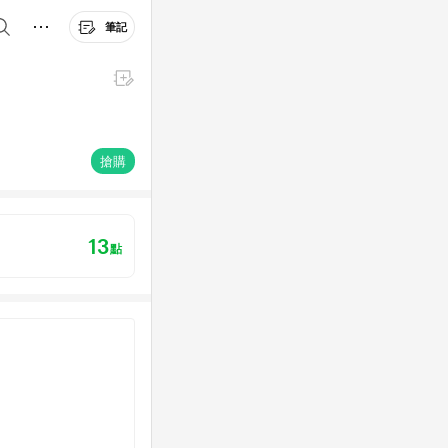
筆記
搶購
13
點