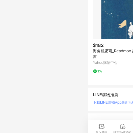
$182
海角相思雨_Readmoo
書
Yahoo購物中心
1%
LINE購物推薦
下載LINE購物App
最新活
LINE 購物是匯集購
時間差，請務必點擊商品
加入筆記
設定到價通知