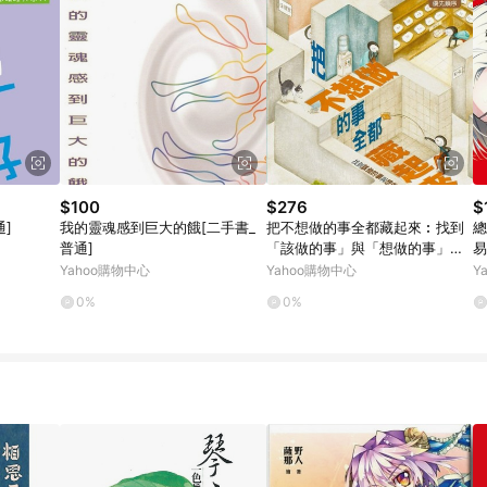
$100
$276
$
]
我的靈魂感到巨大的餓[二手書_
把不想做的事全都藏起來︰找到
總
普通]
「該做的事」與「想做的事」的
易
平衡
Yahoo購物中心
Yahoo購物中心
Y
0%
0%