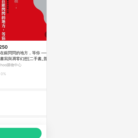
250
$315
$97
在銀閃閃的地方，等你 ——老
世界宗教：從教義.教典乃至歷
我想知道什麼
書寫與凋零幻想[二手書_普通]
史，一本了解重要宗教的精髓！
通]
ahoo購物中心
Yahoo購物中心
Yahoo購物中
0%
0%
0%
品推薦，商品資料更新會有