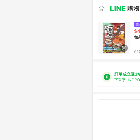
降
$
如
92
訂單成立賺3
下單享LINE P