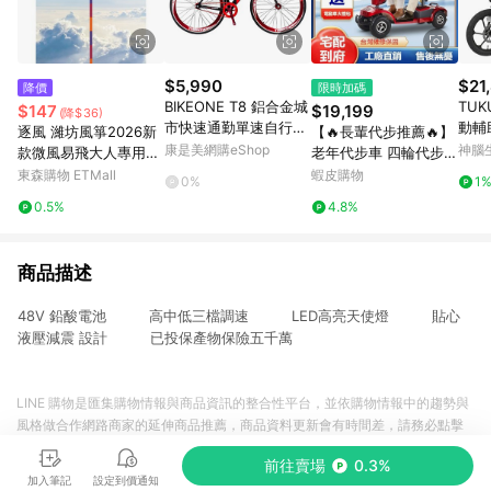
$5,990
$21
降價
限時加碼
BIKEONE T8 鋁合金城
TU
$147
$19,199
(降$36)
市快速通勤單速自行車
動輔
逐風 濰坊風箏2026新
【🔥長輩代步推薦🔥】
700C fixed gear標配
康是美網購eShop
神腦
款微風易飛大人專用成
老年代步車 四輪代步車
死飛固齒簡約可倒騎男
人兒童中大型風箏
電動四輪車 電動車老人
東森購物 ETMall
蝦皮購物
0%
1
女學生單車(綠/橘/紅)-
專用 折疊電瓶車 電動
0.5%
4.8%
3色可選_廠商直送
車 長輩代步四輪車
商品描述
48V 鉛酸電池 高中低三檔調速 LED高亮天使燈 貼心
液壓減震 設計 已投保產物保險五千萬
LINE 購物是匯集購物情報與商品資訊的整合性平台，並依購物情報中的趨勢與
風格做合作網路商家的延伸商品推薦，商品資料更新會有時間差，請務必點擊
商品至各合作網路商家，確認現售價與購物條件，一切資訊以合作廠商網頁為
前往賣場
0.3%
準。
加入筆記
設定到價通知