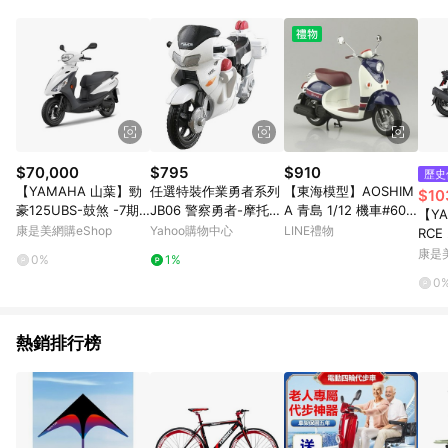
品賣場中有標示「商店」及顯示商店名稱者(指定活動店家除外)
3. 訂單回饋金額將扣除運費/購物金/超贈點/福利金/紅利折抵/折
價券等虛擬貨幣折抵 4. 大宗採購或批發轉賣不具回饋資格： 如
有相關事證認定您為大宗採購、批發轉賣而非最終消費使用者，
相關認定以Yahoo購物中心之認定為準
$70,000
$795
$910
歷史
【YAMAHA 山葉】勁
任選特裝作業勇者系列
【東海模型】AOSHIM
$10
豪125UBS-鼓煞 -7期 -
JB06 警察勇者-摩托車
A 青島 1/12 機車#60
【Y
2025年新車-白深灰_
特裝 (本田 VFR 警用摩
山葉Vino’13 深灰金屬
康是美網購eShop
Yahoo購物中心
LINE禮物
RCE
廠商直送
托車) TP18972
藍A 藍米色 組裝模型
CS版
康是美
0%
1%
夜黑
0
熱銷排行榜