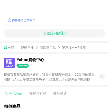
價格趨勢怎麼看？
設定到價通知
分類：
運動戶外
腳踏車用品
單速/BMX特技車
Yahoo購物中心
提供百萬商品讓您超好逛，15天鑑賞期購物保障！ 3C及特殊商品
回饋，請以訂單成立通知為準 1. 請注意以下品類商品均無回饋：
-Apple相關商品/手機/票券/儲值金/虛擬點數 -黃金 (金幣 / 金條
/ 金元寶 /立體黃金 / 黃金擺飾 /黃金條塊) [2023/2/10起適用] -
電玩/遊戲/相機/單眼/鏡頭/拍立得 [2024/6/1起適用] -內接硬
相似商品
熱銷排行榜
商品描述
碟、外接硬碟、主機板/顯示卡[2026/5/18起適用] 2. 以下訂單將
不符合導購資格，亦不得使用點數紅包： - 點擊Yahoo奇摩APP
相似商品
的購回饋活動享Yahoo超贈點回饋者 - 購物中心商店之商品：商