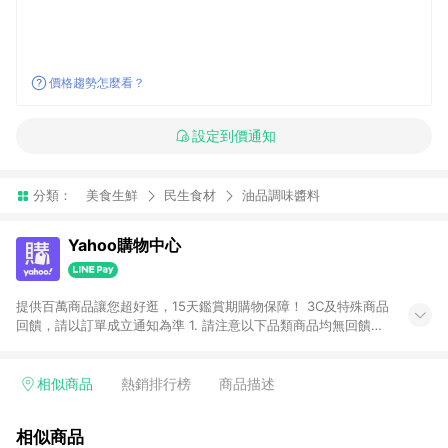
價格趨勢怎麼看？
設定到價通知
分類：
美食生鮮
民生食材
油品調味醬料
Yahoo購物中心
提供百萬商品讓您超好逛，15天鑑賞期購物保障！ 3C及特殊商品
回饋，請以訂單成立通知為準 1. 請注意以下品類商品均無回饋：
-Apple相關商品/手機/票券/儲值金/虛擬點數 -黃金 (金幣 / 金條
/ 金元寶 /立體黃金 / 黃金擺飾 /黃金條塊) [2023/2/10起適用] -
電玩/遊戲/相機/單眼/鏡頭/拍立得 [2024/6/1起適用] -內接硬
相似商品
熱銷排行榜
商品描述
碟、外接硬碟、主機板/顯示卡[2026/5/18起適用] 2. 以下訂單將
不符合導購資格，亦不得使用點數紅包： - 點擊Yahoo奇摩APP
相似商品
的購回饋活動享Yahoo超贈點回饋者 - 購物中心商店之商品：商