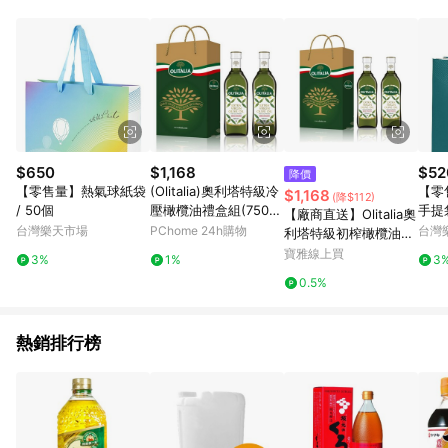
品賣場中有標示「商店」及顯示商店名稱者(指定活動店家除外)
3. 訂單回饋金額將扣除運費/購物金/超贈點/福利金/紅利折抵/折
價券等虛擬貨幣折抵 4. 大宗採購或批發轉賣不具回饋資格： 如
有相關事證認定您為大宗採購、批發轉賣而非最終消費使用者，
相關認定以Yahoo購物中心之認定為準
$650
$1,168
$52
降價
【零售量】熱氣球紙袋
(Olitalia)奧利塔特級冷
【零售
$1,168
(降$112)
/ 50個
壓橄欖油禮盒組(750ml
手提袋
【廠商直送】Olitalia奧
x2瓶)
組
台灣樂天市場
PChome 24h購物
台灣
利塔特級初榨橄欖油禮
盒組750ml-2入
寶雅線上買
3%
1%
3
0.5%
熱銷排行榜