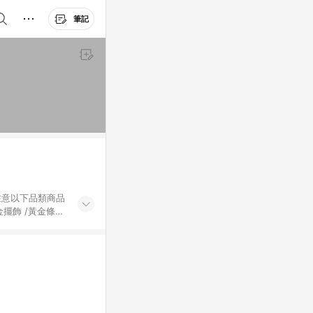
筆記
黃金擺飾 /黃金條
的購回饋活動享
除外) 3. 訂
轉賣不具回饋資
認定為準