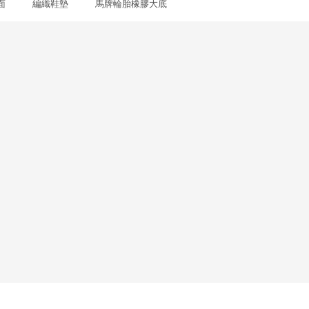
面 編織鞋墊 馬牌輪胎橡膠大底