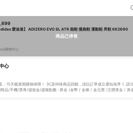
,699
didas 愛迪達】 ADIZERO EVO SL ATR 跑鞋 慢跑鞋 運動鞋 男鞋 KK2690
商品已停售
hoo購物中心
物中心
天鑑賞期購物保障！ 3C及特殊商品回饋，請以訂單成立通知為準 1. 請注意以下品類商品
關商品/手機/票券/儲值金/虛擬點數 -黃金 (金幣 / 金條 / 金元寶 /立體黃金 / 
] 2. 以下訂單將不符合導購資格，亦不得使用點數紅包： - 點擊Yahoo奇摩APP
 - 購物中心商店之商品：商品賣場中有標示「商店」及顯示商店名稱者(指定活動店家
購物金/超贈點/福利金/紅利折抵/折價券等虛擬貨幣折抵 4. 大宗採購或批發
定您為大宗採購、批發轉賣而非最終消費使用者，相關認定以Yahoo購物中心之