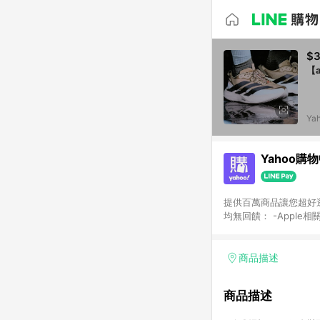
$3
【a
Ya
Yahoo購
提供百萬商品讓您超好逛，15
均無回饋： -Apple相
塊) [2023/2/10起適用] -電玩/遊戲/相機/單眼/鏡頭/拍立得 [2024/6/1起適用] -內接硬碟、外接硬碟、主機板/顯示卡
[2026/5/18起適用
Yahoo超贈點回饋者
商品描述
單回饋金額將扣除運費/
格： 如有相關事證認
商品描述