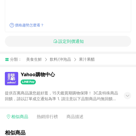
價格趨勢怎麼看？
設定到價通知
分類：
美食生鮮
飲料/沖泡品
果汁果醋
Yahoo購物中心
提供百萬商品讓您超好逛，15天鑑賞期購物保障！ 3C及特殊商品
回饋，請以訂單成立通知為準 1. 請注意以下品類商品均無回饋：
-Apple相關商品/手機/票券/儲值金/虛擬點數 -黃金 (金幣 / 金條
/ 金元寶 /立體黃金 / 黃金擺飾 /黃金條塊) [2023/2/10起適用] -
電玩/遊戲/相機/單眼/鏡頭/拍立得 [2024/6/1起適用] -內接硬
相似商品
熱銷排行榜
商品描述
碟、外接硬碟、主機板/顯示卡[2026/5/18起適用] 2. 以下訂單將
不符合導購資格，亦不得使用點數紅包： - 點擊Yahoo奇摩APP
相似商品
的購回饋活動享Yahoo超贈點回饋者 - 購物中心商店之商品：商