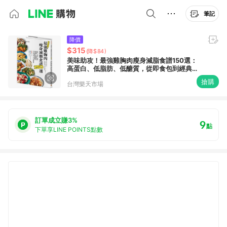
筆記
降價
$315
(降$84)
美味助攻！最強雞胸肉瘦身減脂食譜150選：
高蛋白、低脂肪、低醣質，從即食包到經典菜
色，增肌減脂滿足口腹的蛋白質減肥法！作法
搶購
台灣樂天市場
快速又簡易，懶人也能輕鬆煮【城邦讀書花
園】
訂單成立賺3%
9
點
下單享LINE POINTS點數