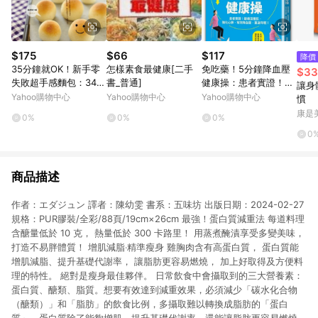
$175
$66
$117
降價
35分鐘就OK！新手零
怎樣素食最健康[二手
免吃藥！5分鐘降血壓
$33
失敗超手感麵包：34款
書_普通]
健康操：患者實證！鍛
讓身
一吃上癮的烤箱麵包 ×
鍊深層肌，強化心肺，
Yahoo購物中心
Yahoo購物中心
Yahoo購物中心
慣
16道經典佐餐料理輕
有效降血壓、重返[二
康是美
0%
0%
0%
[二手書_良好]
手書_良好]
0
商品描述
作者：エダジュン 譯者：陳幼雯 書系：五味坊 出版日期：2024-02-27
規格：PUR膠裝/全彩/88頁/19cm×26cm 最強！蛋白質減重法 每道料理
含醣量低於 10 克， 熱量低於 300 卡路里！ 用蒸煮醃漬享受多變美味，
打造不易胖體質！ 增肌減脂‧精準瘦身 雞胸肉含有高蛋白質， 蛋白質能
增肌減脂、提升基礎代謝率， 讓脂肪更容易燃燒， 加上好取得及方便料
理的特性。 絕對是瘦身最佳夥伴。 日常飲食中會攝取到的三大營養素：
蛋白質、醣類、脂質。想要有效達到減重效果，必須減少「碳水化合物
（醣類）」和「脂肪」的飲食比例，多攝取難以轉換成脂肪的「蛋白