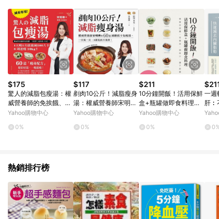
POINTS 回饋。 (3) 若購買之訂單（包含預購商品）未符合樂天
市場 45 天內完成訂單出貨及結帳，則不符合贈點資格。 (4) 如
使用APP、或中途瀏覽比價網、回饋網、Google等其他網頁、或
由網頁版(電腦版/手機版網頁)切換為App都將會造成追蹤中斷而
無法進行 LINE POINTS 回饋。 (5) LINE 購物為購物資訊整合性
平台，商品資料更新會有時間差，如顯示之商品規格、顏色、價
位、贈品與台灣樂天市場銷售網頁不符，以銷售網頁標示為準。
(6) 導購訂單已逾 365 天，根據台灣樂天回饋規定，逾期訂單將
不符合回饋資格。 (7) 若上述或其他原因，致使消費者無接收到
$175
$117
$211
$21
點數回饋或點數回饋有爭議，台灣樂天市場保有更改條款與法律
驚人的減脂包瘦湯：權
剷肉10公斤！減脂瘦身
10分鐘開飯！活用保鮮
一週
追訴之權利，活動詳情以樂天市場網站公告為準。
威營養師的免挨餓、不
湯：權威營養師宋明樺
盒+瓶罐做即食料理：
肝︰
復胖【超效低卡湯】！
的60道減醣低卡包瘦
學會百搭醬、常備菜、
快速
Yahoo購物中心
Yahoo購物中心
Yahoo購物中心
Yah
1天喝1次就能減5[二手
湯，一天喝一次，[二
調味汁，讓下廚變[二
手書
0%
0%
0%
0
書_良好]
手書_近全新]
手書_良好]
熱銷排行榜