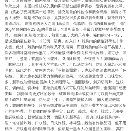
質」。蛋白質除了能夠增肌、提升基礎代謝率，還能讓脂肪更容易燃燒。
除此之外，由蛋白質組成的肌肉與頭髮也能常保青春，變得美麗有光澤。
蛋白質必須要與蔬菜一起攝取。補充足量的維他命和膳食纖維，腸胃才不
會太操勞，這是成功的訣竅。尤其要記得多多攝取膳食纖維，製造良好的
腸道環境。 雞胸肉的過人之處 1高蛋白、低脂肪、低卡的健康食物！ 每1
00g的雞胸肉有23.3g的蛋白質，含量相當高，是最容易取得的高蛋白食
品。 雞胸不但脂肪含量少，熱量也低，大約只有牛、豬肉的1/4～1/2，
是減重的最佳夥伴。 2低價、清爽、好入口！ 雞胸肉的價格對荷包非常
友善。此外，雞胸肉淡而有味又不失清爽，而且雞胸肉的味道平易近人，
與各種調味都能合作無間，不但能做成即食雞肉和日式炸雞，還可炒、可
涼拌、可煮湯，有無限的可能性。 3消除疲勞、舒緩壓力！ 雞胸肉富含
「咪唑二肽」，具有強大的抗氧化力，可以消除疲勞、防止大腦老化和抗
老化。除此之外，雞胸肉含有「幸福賀爾蒙」，也就是血清素的原料「色
胺酸」，因此也有減輕壓力和助眠的效果。 150道超量食譜，口味變化
多，新手也能輕鬆煮 雞胸肉的料理手法：側面橫剖、斜刀切薄片、逆紋
切、切肉絲、切柳條，正確的處理方式可以縮短加熱時間，也能讓口感更
美味。 讓雞胸肉更好吃的妙招：破壞雞肉纖維或切薄片可以提升肉質嫩
度！醃料用量縮減，切記要「揉」，將醬料搓揉入味。 懶人也能輕鬆
煮：雞胸肉抓醃後，只要有微波爐及平底鍋，就能不費力的做出水嫩又多
汁的好料理。 即食雞肉的多重宇宙：日式、義式、南洋、韓式，只要更
換調味組合，就會誕生出另一個雞肉的新宇宙。 經典口味的雞胸肉料
理：塔塔醬炸雞、口水雞、日式炸雞、棒棒雞，雖然有炸物品項，但不用
麵衣，所以也能達到減醣目標，依然是一盤令人心滿意足的美味。 萬用