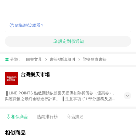
價格趨勢怎麼看？
設定到價通知
分類：
圖書文具
書籍/雜誌期刊
塑身飲食書籍
台灣樂天市場
▐ LINE POINTS 點數回饋依照樂天提供扣除折價券（優惠券）、
與運費後之最終金額進行計算。 ▐ 注意事項 (1) 部分服務及店家
不符合贈點資格，購買後將不贈送 LINE POINTS 點數，亦不得使
用點數紅包，如：ezcook 美食廚房、樂天市場商家付款中心、
Smart mobile、神腦生活、JS巨盛、樂天KOBO電子書，請詳閱
相似商品
熱銷排行榜
商品描述
LINE POINTS 加碼店家清單
（https://lin.ee/1MCw7pe/rcfk）。 (2) 需透過 LINE 購物前往
相似商品
台灣樂天市場，並在同一瀏覽器於24小時內結帳，才享有 LINE