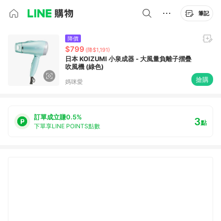
筆記
降價
$799
(降$1,191)
日本 KOIZUMI 小泉成器 - 大風量負離子摺疊
吹風機 (綠色)
搶購
媽咪愛
訂單成立賺0.5%
3
點
下單享LINE POINTS點數