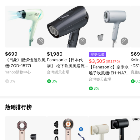
用，若選擇使用折價券，即不得併用LINE購物回饋。 8. 部分指定
商品類別不回饋，請參考以下列表：童書館出清 / Switch 遊戲片
/ 瑪利歐玩具 / LEGO樂高 / 尿布 / 橋樑書 / 中高年級推薦書單 /
行李箱 / 寶寶攝影機 / 雞精&鱸魚精 / 美妝保養 / 居家防護 / 暢銷
作者&經典角色 / 人氣卡通大集合 / 地墊&圍欄 / 外文&英文童書 /
套書專區 / 各式零嘴&堅果&珍珠&果乾&糖果 / 兒童耳機&耳麥 /
水果專區 / 親子理財書單 / 6~8歲推薦書單 / 箱購專區 / 寶可夢
pokemon玩具 / 世界名著 / 廚房家電 / 蔬果汁&奶粉 / 體能玩具 /
涼墊 / 同儕相處書單 / 旅遊商品 / 公益商品
$699
$1,980
$69
歷史低價
《日象》靚蝶恆溫吹風
Panasonic【日本代
Kol
$3,505
(降$570)
機(ZOD-1577)
購】 松下吹風風速乾小
-DS
【Panasonic】奈米水
巧 深灰色 EH-NE2K-H
Yahoo購物中心
台灣樂天市場
寶雅
離子吹風機(EH-NA7
W
M)
台灣樂天市場
0%
3%
0.
3%
熱銷排行榜