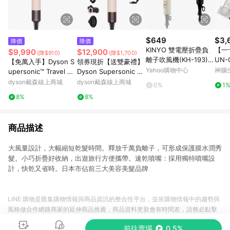
$649
$3,
降價
降價
KINYO 雙電壓折疊負
【一
$9,990
$12,900
(降$910)
(降$1,700)
離子吹風機(KH-193)1
UN-
【免萬入手】Dyson S
領券現折【送雙豪禮】
入 款式可選 附專屬收
FO
Yahoo購物中心
神腦
upersonic™ Travel HD
Dyson Supersonic N
納袋【小三美日】空運
風機
19 隨行吹風機 (粉霧玫
ural™ HD16 全新一代
dyson戴森線上商城
dyson戴森線上商城
0%
1
禁送 DS016777
瑰)
智能吹風機 粉霧玫瑰
8%
8%
商品描述
大風量設計，大幅縮短乾髮時間。釋放千萬負離子，可形成保護膜水潤秀
髮。小巧折疊好收納，出遊旅行方便攜帶。速乾噴嘴：採用獨特噴嘴設
計，快乾又省時。日本市佔前三大美容美髮品牌
LINE 購物是匯集購物情報與商品資訊的整合性平台，並依購物情報中的趨勢與
風格做合作網路商家的延伸商品推薦，商品資料更新會有時間差，請務必點擊
商品至各合作網路商家，確認現售價與購物條件，一切資訊以合作廠商網頁為
前往賣場
0.5%
準。