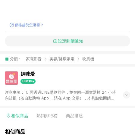
價格趨勢怎麼看？
設定到價通知
分類：
家電影音
美容/健康家電
吹風機
媽咪愛
注意事項： 1. 需透過LINE購物前往，並在同一瀏覽器於 24 小時
內結帳（若自動跳轉 App ，請在 App 交易），才具點數回饋資
格。 2. 訂單會因為出貨方式、商品狀態（現貨、預購）導致商品
進行拆單。 3. 取消訂單或退貨行為，不具贈點資格。 4. iOS app
請更新至 3.9 才具贈點資格。 5. 點數將於廠商出貨後 30 天後發
相似商品
熱銷排行榜
商品描述
送。 6. LINE購物站上之商品規格、顏色、價位、贈品如與媽咪愛
購物商品資訊頁及購物車不符，以媽咪愛購物商品資訊頁及購物
相似商品
車標示為準。 7. LINE購物導購回饋無法與媽咪愛站上折價券並