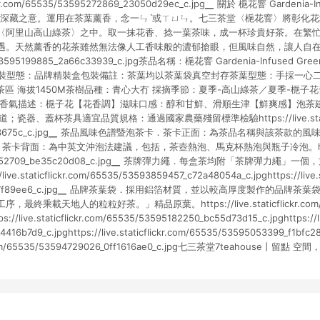
flickr.com/65535/53595272869_23050d29ec_c.jpg▁ 關於 梔花窨 Gardenia-I
有深藏之意。運用在茶葉薰香，念一ㄣˋ或ㄒㄩㄣ。七三茶堂〈梔花窨〉將彰化
〈阿里山高山綠茶〉之中。取一抹花香、捻一葉茶味，成一杯珍貴好茶。在繁
天然薰香的花茶雖然無法像人工香味般的濃郁搶眼，但風味自然，讓人自在安心。http
35/53595199885_2a66c33939_c.jpg茶品名稱：梔花窨 Gardenia-Infused Gr
g包裝型態：品牌精裝盒包裝備註：茶葉均以茶葉袋真空封存茶葉型態：手採一心
佳茶區 海拔1450M茶樹品種：青心大冇 採摘季節：夏季-高山綠茶／夏季-梔子
 香氣描述：梔子花【花香調】滋味口感：醇和甘鮮、滑順生津【鮮爽感】泡茶建議
器、蓋杯茶具適宜品質規格：通過國家農藥殘留標準檢驗https://live.staticfli
cb05c3675c_c.jpg▁ 茶品風味色譜暨泡茶卡．茶卡正面：為茶品名稱與該茶款的
卡背面：為中英文沖泡法建議，包括，茶壺熱泡、馬克杯熱泡與瓶子冷泡。https://liv
3595052709_be35c20d08_c.jpg▁ 茶牌彈力繩．每盒茶均附「茶牌彈力繩
.staticflickr.com/65535/53593859457_c72a48054a_c.jpghttps://live.st
_c937f89ee6_c.jpg▁ 品牌茶葉袋．採用鋁箔材質，並以較高厚度製作的品牌
終乘載天地人的粒粒好茶。」精品原葉。https://live.staticflickr.com/65
s://live.staticflickr.com/65535/53595182250_bc55d73d15_c.jpghttps://li
416b7d9_c.jpghttps://live.staticflickr.com/65535/53595053399_f1bf
ickr.com/65535/53594729026_0ff1616ae0_c.jpg七三茶堂7teahouse丨留點 