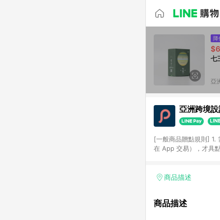
降
$6
七
亞洲
亞洲跨境設計
[一般商品贈點規則] 1.
在 App 交易），才
扣。 3. LINE 購物
碼)。 4. 透過 LIN
格，部分退款不在此限。 6. 
商品描述
後發送。 8. 群眾募
顏色、價位、贈品如與 P
商品描述
使用規則請以點數紅包活動說
符合導購資格；承上，首次下