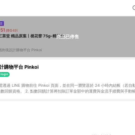
價
51
(降$49)
三茶堂 精品原葉丨梔花窨 75g–精裝盒
商品已停售
跨境設計購物平台 Pinkoi
購物平台 Pinkoi
 需透過 LINE 購物前往 Pinkoi 頁面，並在同一瀏覽器於 24 小時內結帳（若自
具點數回饋資格。 2. 點數回饋計算將扣除訂單金額中的運費與金流手續費與手動
點數回饋訂單不得享有 Pinkoi 站方優惠，例如首購優惠，P coins，全站(不包含
E 購物連結到 Pinkoi 以外之網站購買之商品不具贈點資格。 5. 取消訂單或退貨
APP 請更新至Android v4.6.0 / iOS v4.1.5 以上才具贈點資格。 7. 點
資商品，禮物卡，開館保證金，補運費，攤位費等不具贈點資格。 9. LINE 購物
inkoi 商品資訊頁及購物車不符，以 Pinkoi 購物商品資訊頁及購物車標示為準。
明為準。 11. 若於 LINE 購物前往 Pinkoi 頁面後才首次下載 Pinkoi A
載 Pinkoi APP 後，需透過 LINE 購物前往 Pinkoi 頁面，方享導購資格