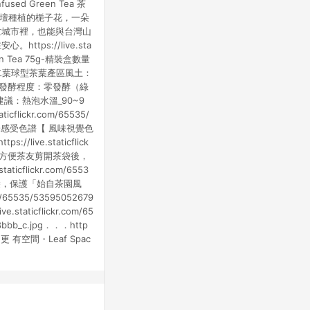
nfused Green Tea 茶
花壇種植的梔子花，一朵
忙城市裡，也能與台灣山
s://live.sta
een Tea 75g-精裝盒數量
二葉球型茶葉產區風土：
花發酵程度：零發酵（綠
：熱泡水溫_90~9
ckr.com/65535/
風味感受色譜【 風味視覺色
e.staticflick
」一個，方便茶友剪開茶袋後，
aticflickr.com/6553
茶葉袋，保護「始自茶園風
535/53595052679
ve.staticflickr.com/65
c28bbb_c.jpg．．．http
空間，更 有空間・Leaf Spac