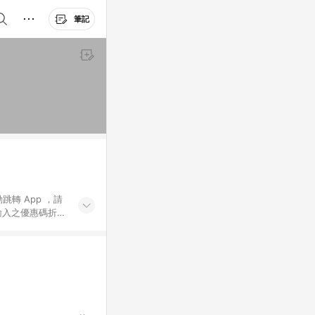
筆記
動跳轉 App ，請
輸入之優惠碼折
手動輸入之優惠
行為，不具贈點資
數將於出貨後 45 天
站上之商品規格、
 10. 點數紅包
PP 並完成訂單，不
。