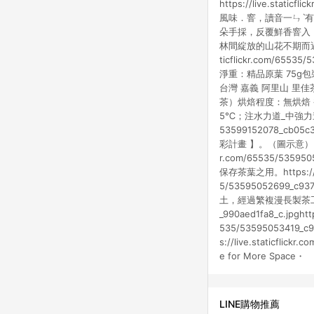
https://live.static
風味．窨，讀音一ㄣˋ
朵手採，反覆鮮香窨入
林間綻放的山花不期而遇。
ticflickr.com/655
淨重：精品原葉 75
台灣 嘉義 阿里山 里
茶）烘焙程度：無烘焙
5℃；注水力道_中強力道；瓷
53599152078_
彩計畫 】。（圖示意） 茶
r.com/65535/5
保存茶葉之用。https://live
5/53595052699
土，經過繁複漫長製茶工序，最
_990aed1fa8_c.jpghttp
535/53595053419_c94
s://live.staticfl
e for More Space・
LINE購物推薦