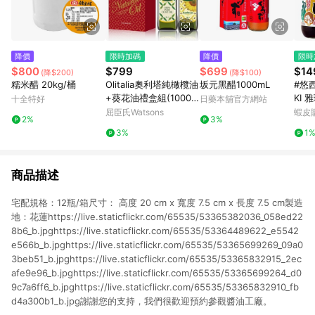
降價
限時加碼
降價
限時
$800
$799
$699
$14
(降$200)
(降$100)
糯米醋 20kg/桶
Olitalia奧利塔純橄欖油
坂元黑醋1000mL
#悠西
+葵花油禮盒組(1000m
KI
十全特好
日藥本舖官方網站
lx2瓶)
味醬
屈臣氏Watsons
蝦皮
2%
3%
露 
3%
1
商品描述
宅配規格：12瓶/箱尺寸： 高度 20 cm x 寬度 7.5 cm x 長度 7.5 cm製造
地：花蓮https://live.staticflickr.com/65535/53365382036_058ed22
8b6_b.jpghttps://live.staticflickr.com/65535/53364489622_e5542
e566b_b.jpghttps://live.staticflickr.com/65535/53365699269_09a0
3beb51_b.jpghttps://live.staticflickr.com/65535/53365832915_2ec
afe9e96_b.jpghttps://live.staticflickr.com/65535/53365699264_d0
9c7a6ff6_b.jpghttps://live.staticflickr.com/65535/53365832910_fb
d4a300b1_b.jpg謝謝您的支持，我們很歡迎預約參觀醬油工廠。