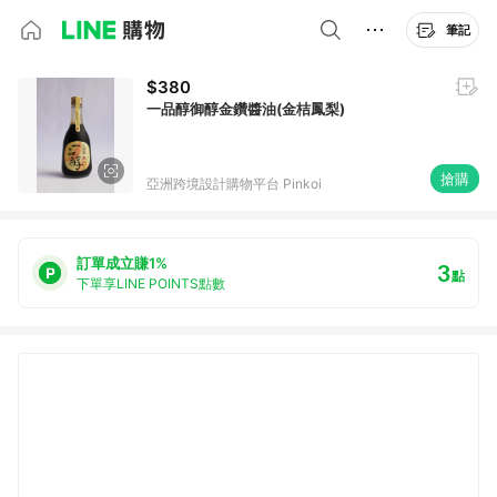
筆記
$380
一品醇御醇金鑽醬油(金桔鳳梨)
搶購
亞洲跨境設計購物平台 Pinkoi
訂單成立賺1%
3
點
下單享LINE POINTS點數