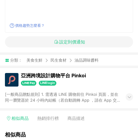
價格趨勢怎麼看？
設定到價通知
分類：
美食生鮮
民生食材
油品調味醬料
亞洲跨境設計購物平台 Pinkoi
[一般商品贈點規則] 1. 需透過 LINE 購物前往 Pinkoi 頁面，並在
同一瀏覽器於 24 小時內結帳（若自動跳轉 App ，請在 App 交
易），才具點數回饋資格。 2. 點數回饋計算將扣除訂單金額中的
運費與金流手續費與手動輸入之優惠碼折扣。 3. LINE 購物點數
回饋訂單不得享有 Pinkoi 站方優惠，例如首購優惠，P coins，
相似商品
熱銷排行榜
商品描述
全站(不包含手動輸入之優惠碼)。 4. 透過 LINE 購物連結到
Pinkoi 以外之網站購買之商品不具贈點資格。 5. 取消訂單或退貨
相似商品
行為，不具贈點資格，部分退款不在此限。 6. APP 請更新至