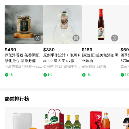
Android v4.6.0 / iOS v4.1.5 以上才具贈點資格。 7. 點數將於出
貨後 45 天後發送。 8. 群眾募資商品，禮物卡，開館保證金，補
運費，攤位費等不具贈點資格。 9. LINE 購物站上之商品規格、
顏色、價位、贈品如與 Pinkoi 商品資訊頁及購物車不符，以
Pinkoi 購物商品資訊頁及購物車標示為準。 10. 點數紅包使用規
則請以點數紅包活動說明為準。 11. 若於 LINE 購物前往 Pinkoi
頁面後才首次下載 Pinkoi APP 並完成訂單，不符合導購資格；承
上，首次下載 Pinkoi APP 後，需透過 LINE 購物前往 Pinkoi 頁
面，方享導購資格。
$480
$380
$189
$69
靜茗淨香粉 茶香調配
原創手作設計 / 使用 P
[家速配]義美無添加黑
四季
淨化身心 除瘴必備
adico 星の雫 uv膠 電
豆蔭油
870m
腦繡文字拉鍊墜飾
亞洲跨境設計購物平台
亞洲跨境設計購物平台
萬家福線上購物
萬家
Pinkoi
Pinkoi
1%
1%
1%
1
熱銷排行榜