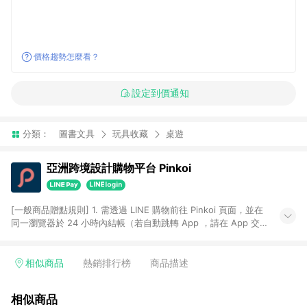
價格趨勢怎麼看？
設定到價通知
分類：
圖書文具
玩具收藏
桌遊
亞洲跨境設計購物平台 Pinkoi
[一般商品贈點規則] 1. 需透過 LINE 購物前往 Pinkoi 頁面，並在
同一瀏覽器於 24 小時內結帳（若自動跳轉 App ，請在 App 交
易），才具點數回饋資格。 2. 點數回饋計算將扣除訂單金額中的
運費與金流手續費與手動輸入之優惠碼折扣。 3. LINE 購物點數
回饋訂單不得享有 Pinkoi 站方優惠，例如首購優惠，P coins，
相似商品
熱銷排行榜
商品描述
全站(不包含手動輸入之優惠碼)。 4. 透過 LINE 購物連結到
Pinkoi 以外之網站購買之商品不具贈點資格。 5. 取消訂單或退貨
相似商品
行為，不具贈點資格，部分退款不在此限。 6. APP 請更新至