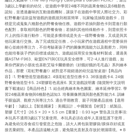
編自人氣繪本《The Very Hungry Caterpillar’s Garden Picnic》，適合
3歲以上學齡前的幼兒，從遊戲中學習24種不同的蔬果食物以及6種顏色
認知，並透過趣味的互動遊戲機制，讓孩子在遊戲中學習人際社交力。彩
虹野餐趣!這款益智遊戲的遊戲規則相當簡單，玩家輪流抽取遊戲卡，目
標是完成蒐集六種顏色的野餐食物任務。遊戲中若抽到顏色卡則需進行顏
色配對，拿取相同顏色的野餐食物；若抽到其他特殊動作卡，則需依照卡
片上的指示進行動作，可能是多獲得或是失去一樣野餐食物，又或是與其
他玩家進行交換。為了完成指定任務，小小玩家們在遊戲過程中需要保持
耐心並維持專注力，不但考驗著孩子們的圖像辨識能力以及觀察力，同時
也能培養孩子們的目標達成能力。遊戲組採用安全無毒材料製成，通過美
國ASTM-F963、歐盟EN71與CE玩具安全標準，可2-4人進行遊戲，如
果你們家的小朋友也喜歡艾瑞卡爾爺爺的《好餓好餓的毛毛蟲》系列繪本
作品，那麼《彩虹野餐趣!》絕對是不能錯過的幼兒益智桌遊!【商品內
容】:1. 野餐墊造型遊戲板2. 4張彩虹造型任務卡3. 36張遊戲卡4. 24個
野餐食物造型卡5. 24塑膠彩色底座6. 英文遊戲說明書 (隨貨附中文說明
書下載連結)【商品特色】:1. 結合經典繪本角色圖案、繪本延伸學習2. 學
習24種蔬果食物與6種顏色認知3. 培養圖像辨識與顏色配對能力4. 訓練
手眼協調、觀察力與專注力5. 適合早期教育、親子同樂產品規格【適用
年齡】: 3歲以上【製造國家】: 美國設計，中國製造【材質】: 紙製品、
塑膠【尺寸】:26.5 × 20 × 5.5 cm【重量】: 0.93 kg※ 警告及注意事項:
本玩具不適用3歲以下兒童使用。本玩具必須在成年人直接監護下使用，
為避免幼兒吞食或引發窒息之危險，請大人將包裝塑膠袋/膜保存好或直
接丟棄銷毁。本產品請遠離火源，避免陽光直射及存放於潮濕環境。※ B