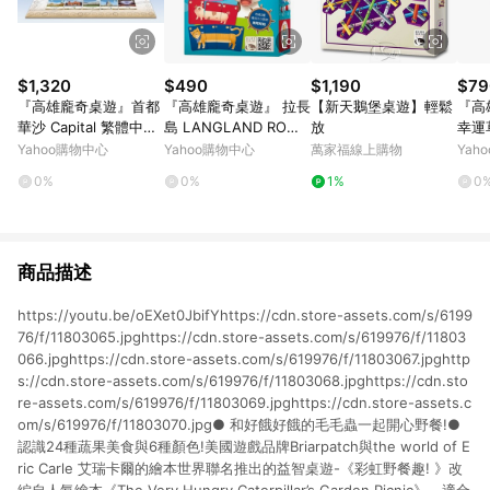
$1,320
$490
$1,190
$79
『高雄龐奇桌遊』首都
『高雄龐奇桌遊』 拉長
【新天鵝堡桌遊】輕鬆
『高
華沙 Capital 繁體中文
島 LANGLAND ROM
放
幸運草
版 正版桌上遊戲專賣店
ME 繁體中文版 正版桌
體中
Yahoo購物中心
Yahoo購物中心
萬家福線上購物
Yah
上遊戲專賣店
專賣
0%
0%
1%
0
商品描述
https://youtu.be/oEXet0JbifYhttps://cdn.store-assets.com/s/6199
76/f/11803065.jpghttps://cdn.store-assets.com/s/619976/f/11803
066.jpghttps://cdn.store-assets.com/s/619976/f/11803067.jpghttp
s://cdn.store-assets.com/s/619976/f/11803068.jpghttps://cdn.sto
re-assets.com/s/619976/f/11803069.jpghttps://cdn.store-assets.c
om/s/619976/f/11803070.jpg● 和好餓好餓的毛毛蟲一起開心野餐!●
認識24種蔬果美食與6種顏色!美國遊戲品牌Briarpatch與the world of E
ric Carle 艾瑞卡爾的繪本世界聯名推出的益智桌遊-《彩虹野餐趣! 》改