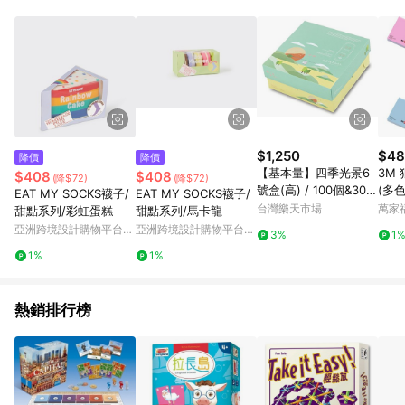
Android v4.6.0 / iOS v4.1.5 以上才具贈點資格。 7. 點數將於出
貨後 45 天後發送。 8. 群眾募資商品，禮物卡，開館保證金，補
運費，攤位費等不具贈點資格。 9. LINE 購物站上之商品規格、
顏色、價位、贈品如與 Pinkoi 商品資訊頁及購物車不符，以
Pinkoi 購物商品資訊頁及購物車標示為準。 10. 點數紅包使用規
則請以點數紅包活動說明為準。 11. 若於 LINE 購物前往 Pinkoi
頁面後才首次下載 Pinkoi APP 並完成訂單，不符合導購資格；承
上，首次下載 Pinkoi APP 後，需透過 LINE 購物前往 Pinkoi 頁
面，方享導購資格。
$1,250
$48
降價
降價
【基本量】四季光景6
3M 
$408
$408
(降$72)
(降$72)
號盒(高) / 100個&300
(多色
EAT MY SOCKS襪子/
EAT MY SOCKS襪子/
個
台灣樂天市場
萬家
甜點系列/彩虹蛋糕
甜點系列/馬卡龍
亞洲跨境設計購物平台
亞洲跨境設計購物平台
3%
1
Pinkoi
Pinkoi
1%
1%
熱銷排行榜