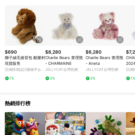
Android v4.6.0 / iOS v4.1.5 以上才具贈點資格。 7. 點數將於出
貨後 45 天後發送。 8. 群眾募資商品，禮物卡，開館保證金，補
運費，攤位費等不具贈點資格。 9. LINE 購物站上之商品規格、
顏色、價位、贈品如與 Pinkoi 商品資訊頁及購物車不符，以
Pinkoi 購物商品資訊頁及購物車標示為準。 10. 點數紅包使用規
則請以點數紅包活動說明為準。 11. 若於 LINE 購物前往 Pinkoi
頁面後才首次下載 Pinkoi APP 並完成訂單，不符合導購資格；承
上，首次下載 Pinkoi APP 後，需透過 LINE 購物前往 Pinkoi 頁
面，方享導購資格。
$690
$8,280
$6,280
$7,
獅子絨毛後背包 酷樂村
Charlie Bears 查理熊
Charlie Bears 查理熊
CHA
現貨販售
- CHARMAINE
- Aneta
20
限量
亞洲跨境設計購物平台
JELLYCAT台灣官網
JELLYCAT台灣官網
亞洲
Pinkoi
Pinko
1%
3%
3%
1
熱銷排行榜