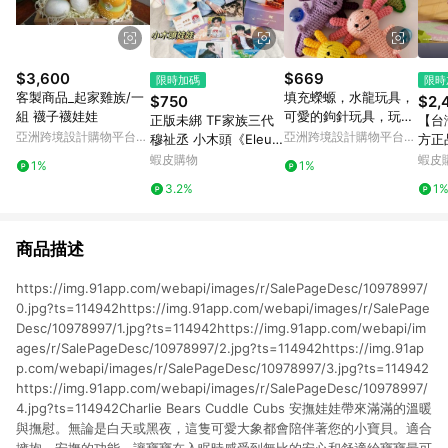
$3,600
$669
限時加碼
限時
客製商品_起家雞族/一
填充蠑螈，水龍玩具，
$750
$2,
組 襪子襪娃娃
可愛的鉤針玩具，玩偶
正版未綁 TF家族三代
【台
娃娃，人形，手工玩
亞洲跨境設計購物平台
亞洲跨境設計購物平台
穆祉丞 小木頭《Eleut
方正品
具，給孩子的禮物
Pinkoi
Pinkoi
heria Baby》20cm棉
瑪特 
蝦皮購物
蝦皮
1%
1%
花娃娃 娃衣 ID卡 小卡
員系
3.2%
1
恩仔 生日
仔娃
商品描述
https://img.91app.com/webapi/images/r/SalePageDesc/10978997/
0.jpg?ts=114942https://img.91app.com/webapi/images/r/SalePage
Desc/10978997/1.jpg?ts=114942https://img.91app.com/webapi/im
ages/r/SalePageDesc/10978997/2.jpg?ts=114942https://img.91ap
p.com/webapi/images/r/SalePageDesc/10978997/3.jpg?ts=114942
https://img.91app.com/webapi/images/r/SalePageDesc/10978997/
4.jpg?ts=114942Charlie Bears Cuddle Cubs 安撫娃娃帶來滿滿的溫暖
與撫慰。無論是白天或黑夜，這隻可愛大象都會陪伴著您的小寶貝。適合