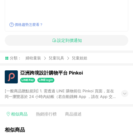
價格趨勢怎麼看？
設定到價通知
分類：
婦幼童裝
兒童玩具
兒童娃娃
亞洲跨境設計購物平台 Pinkoi
[一般商品贈點規則] 1. 需透過 LINE 購物前往 Pinkoi 頁面，並在
同一瀏覽器於 24 小時內結帳（若自動跳轉 App ，請在 App 交
易），才具點數回饋資格。 2. 點數回饋計算將扣除訂單金額中的
運費與金流手續費與手動輸入之優惠碼折扣。 3. LINE 購物點數
回饋訂單不得享有 Pinkoi 站方優惠，例如首購優惠，P coins，
相似商品
熱銷排行榜
商品描述
全站(不包含手動輸入之優惠碼)。 4. 透過 LINE 購物連結到
Pinkoi 以外之網站購買之商品不具贈點資格。 5. 取消訂單或退貨
相似商品
行為，不具贈點資格，部分退款不在此限。 6. APP 請更新至