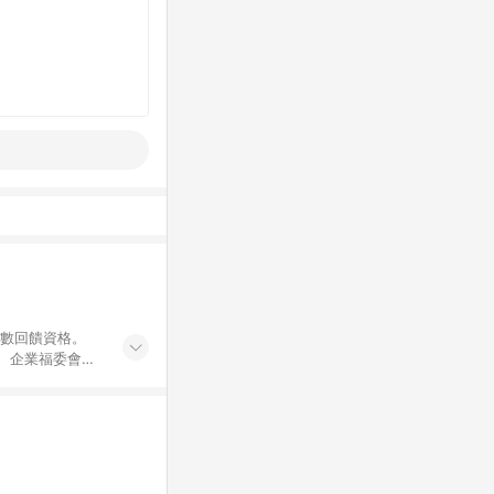
點數回饋資格。
員、企業福委會員
遊/住宿券、餐票
商城、專案商品、
。 5. 點數回
物ETMall站
Mall之結帳頁
以同一訂單中同一