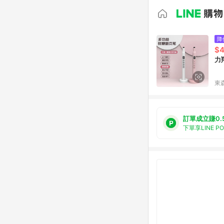
降
$4
力
東森
訂單成立賺0.
下單享LINE P