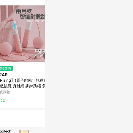
訊整合性平台，商
銷售網頁標示為
進行申訴，恕無法
使用條件請依點數
限時加碼
降價
限時加碼
249
$350
$63
(降$87)
Rising】(電子跳繩）無繩跳繩
希沃翻頁筆教師用多功能ppt遙控
台灣出貨 跳繩
數跳繩 身跳繩 訓練跳繩 負重
筆教學激光多媒體遙控筆可寫字
繩 健身跳繩 
繩 智能跳繩 負重球 電子智能
多媒體控制投影翻頁器一體機觸
負重專用 健
皮購物
東森購物 ETMall
蝦皮購物
數 跳繩
屏筆白板翻頁筆
脂 運動必備 C
2%
0.5%
5.6%