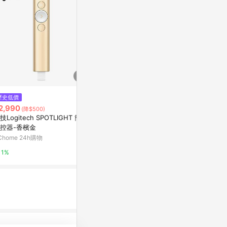
歷史低價
降價
降價
2,990
$3,800
$672
(降$500)
(降$190)
(降$118
技Logitech SPOTLIGHT 簡報
【Logitech 羅技】Spotlight 2
【JINPEI
控器-香檳金
雷射簡報器｜星暮紫
簡報遙控器 雷射
SB-A 雙頭 JL
Chome 24h購物
東森購物 ETMall
Yahoo購物中
1%
0.5%
0.3%