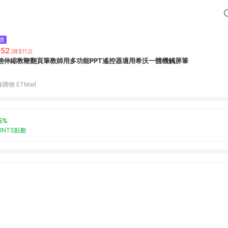
價
52
(降$112)
翔伸縮教鞭翻頁筆教師用多功能PPT遙控器適用希沃一體機觸屏筆
購物 ETMall
5%
OINTS點數