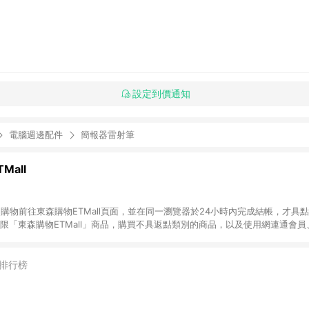
設定到價通知
電腦週邊配件
簡報器雷射筆
Mall
INE購物前往東森購物ETMall頁面，並在同一瀏覽器於24小時內完成結帳，才具
回饋僅限「東森購物ETMall」商品，購買不具返點類別的商品，以及使用網連通會
皆不在點數回饋範圍內。 3. 如購買以下類別商品，將無法獲得點數回饋：旅
APPLE、愛買、虛擬點數卡、悠遊卡、一卡通、icash愛金卡、環球嚴選、
4. 如取消訂單、退貨、退款或購物中登出東森購物ETMall，將無法獲得點數回饋
排行榜
之最終發票金額計算，實際回饋請依LINE購物通知為主。 6. 訂單如有使用東森購
限於東森幣、樂透金、東森現金券等)，不具點數回饋資格。詳細請依東森購物ET
INE購物設有「單一商品最高回饋點數」機制(特殊活動時開放「回饋無上限」)，