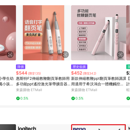
訂單成立時間當下LINE購物所設定的回饋機制為準。 8. LINE購物為購物資
，如顯示之商品規格、顏色、價位、贈品與東森購物ETMall銷售網頁不符，以
，請務必於訂單日期+180天以內至LINE購物客服洽詢；若超過180天(含)以上
部分點數紅包僅限指定商品使用，或不適用於無回饋商品。各點數紅包之適用商品與
降價
歷史低價
$544
$452
$
(降$135)
(降$342)
小學生幼
惠斯特F2伸縮教鞭翻頁筆教師用
新款伸縮教鞭ppt翻頁筆教師講課
【
繩小孩運
多功能ppt遙控激光筆帶擴音器麥
用適用于希沃鴻合一體機觸控書
計
克風放大倒計時書寫教學一體機
寫
跳
東森購物 ETMall
東森購物 ETMall
蝦
希沃白板觸控筆
計
0.5%
0.5%