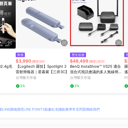
降價
歷史低價
$3,990
$48,499
$
(降$100)
(降$1,500)
B2.4g充
【Logitech 羅技】Spotlight 2
BenQ InstaShow™ VS25 適合
羅
雷射簡報器｜星暮紫【三井3C】
混合式視訊會議的多人無線簡報
遙
系統
台灣樂天市場
台灣樂天市場
P
3%
3%
動
LINE購物護照
LINE POINTS點數紅包
賺點教學
常見問題
聯絡我們