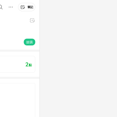
筆記
搶購
2
點