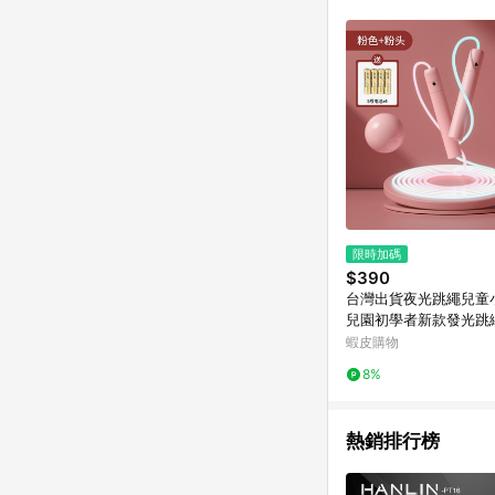
商品不論件數計算，並依
品資料更新會有時間差
準。 9. 若有贈點爭議
贈點回饋。 10. 
紅包頁面規則為準。
限時加碼
$390
台灣出貨夜光跳繩兒童
兒園初學者新款發光跳
動鍛煉跳繩
蝦皮購物
8%
熱銷排行榜