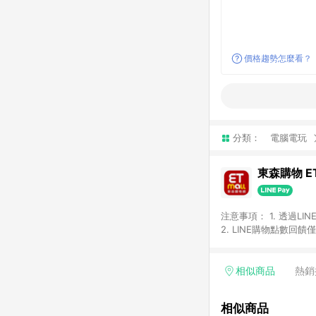
價格趨勢怎麼看？
分類：
電腦電玩
東森購物 ET
注意事項： 1. 透過L
2. LINE購物點數
等身份結帳成立之訂單，
券、手錶、精品、珠寶、
「草莓網」全館商品。 
相似商品
熱銷
饋會扣除所有折扣優惠後
內之折扣優惠(包含但不
相似商品
面顯示為準。 7. L