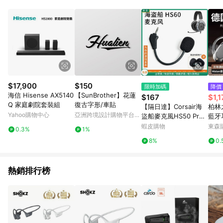
單、退貨、退款或購物中登出東森購物ETMall，將無法獲得點數
回饋。 5. 點數回饋會扣除所有折扣優惠後之最終發票金額計算，
實際回饋請依LINE購物通知為主。 6. 訂單如有使用東森購物
ETMall站內之折扣優惠(包含但不限於東森幣、樂透金、東森現金
券等)，不具點數回饋資格。詳細請依東森購物ETMall之結帳頁面
顯示為準。 7. LINE購物設有「單一商品最高回饋點數」機制(特
殊活動時開放「回饋無上限」)，以同一訂單中同一商品不論件數
計算，並依訂單成立時間當下LINE購物所設定的回饋機制為準。
8. LINE購物為購物資訊整合性平台，商品資料更新會有時間差，
$17,900
$150
限時加碼
降價
如顯示之商品規格、顏色、價位、贈品與東森購物ETMall銷售網
海信 Hisense AX5140
【SunBrother】花蓮
$167
$1,1
頁不符，以銷售網頁標示為準。 9. 若有贈點爭議，請務必於訂單
Q 家庭劇院套裝組
復古字形/車貼
【隔日達】Corsair海
柏林
日期+180天以內至LINE購物客服洽詢；若超過180天(含)以上進
Yahoo購物中心
亞洲跨境設計購物平台
盜船麥克風HS50 Pro
藍牙
行申訴，恕無法贈點回饋。 10. 部分點數紅包僅限指定商品使
Pinkoi
HS60麥克風 HS70 SE
耳式
蝦皮購物
東森購
用，或不適用於無回饋商品。各點數紅包之適用商品與使用條件
0.3%
1%
頭戴式耳機麥克風
量
請依點數紅包頁面規則為準。
8%
0.
熱銷排行榜