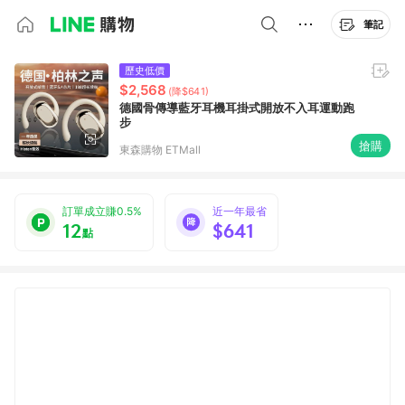
筆記
歷史低價
$2,568
(降$641)
德國骨傳導藍牙耳機耳掛式開放不入耳運動跑
步
搶購
東森購物 ETMall
訂單成立賺0.5%
近一年最省
12
$641
點