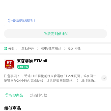
價格趨勢怎麼看？
設定到價通知
分類：
運動戶外
機車/機車用品
藍牙耳機
東森購物 ETMall
注意事項： 1. 透過LINE購物前往東森購物ETMall頁面，並在同一
瀏覽器於24小時內完成結帳，才具點數回饋資格。 2. LINE購物
點數回饋僅限「東森購物ETMall」商品，購買不具返點類別的商
品，以及使用網連通會員、企業福委會員等身份結帳成立之訂
單，皆不在點數回饋範圍內。 3. 如購買以下類別商品，將無法獲
相似商品
熱銷排行榜
得點數回饋：旅遊/住宿券、餐票券、手錶、精品、珠寶、
APPLE、愛買、虛擬點數卡、悠遊卡、一卡通、icash愛金卡、環
相似商品
球嚴選、商城、專案商品、「草莓網」全館商品。 4. 如取消訂