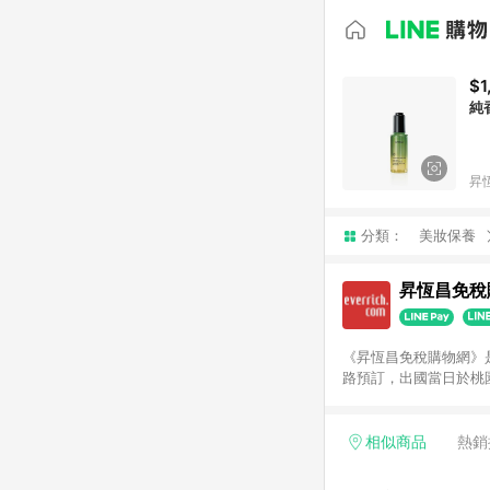
$1
純
昇
分類：
美妝保養
昇恆昌免稅
《昇恆昌免稅購物網》
路預訂，出國當日於桃
體驗。 提醒：訂單退
相似商品
熱銷