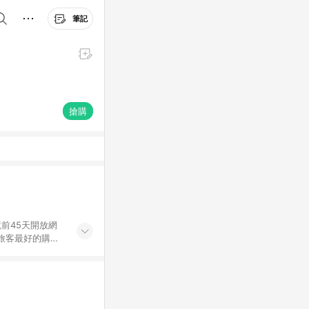
筆記
搶購
前45天開放網
旅客最好的購物