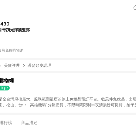
,430
香奇蹟光澤護髮露
恆昌免稅購物網
美髮護理
護髮頭皮調理
購物網
是全台灣規模最大、服務範圍最廣的線上免稅品預訂平台。數萬件免稅品，出境
園、松山、台中、高雄機場1分鐘提貨，不限時間限制半夜清晨皆可提貨，給予
貨或部分商品退貨，即不具返點資格。
排行榜
商品描述