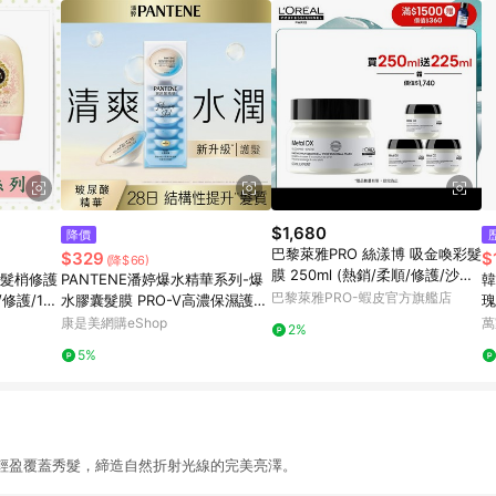
$1,680
降價
巴黎萊雅PRO 絲漾博 吸金喚彩髮
$329
$
(降$66)
膜 250ml (熱銷/柔順/修護/沙龍)
/髮梢修護
PANTENE潘婷爆水精華系列-爆
韓
| 官方旗艦店
巴黎萊雅PRO-蝦皮官方旗艦店
修護/180
水膠囊髮膜 PRO-V高濃保濕護髮
瑰
髮膜 水潤修護型12ML*8（新舊
康是美網購eShop
萬
2%
包裝隨機出貨）
5%
輕盈覆蓋秀髮，締造自然折射光線的完美亮澤。