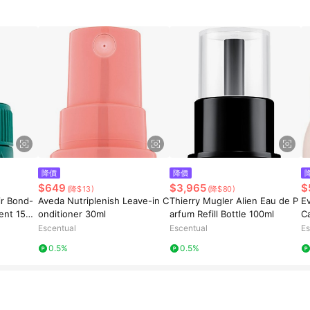
降價
降價
$649
$3,965
$
(降$13)
(降$80)
ir Bond-
Aveda Nutriplenish Leave-in C
Thierry Mugler Alien Eau de P
Ev
ent 150
onditioner 30ml
arfum Refill Bottle 100ml
C
Escentual
Escentual
Es
0.5%
0.5%