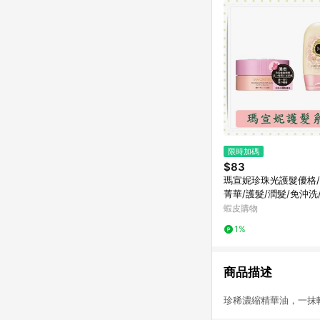
限時加碼
$83
瑪宣妮珍珠光護髮優格
菁華/護髮/潤髮/免沖洗/
g/罐/免沖洗
蝦皮購物
1%
商品描述
珍稀濃縮精華油，一抹