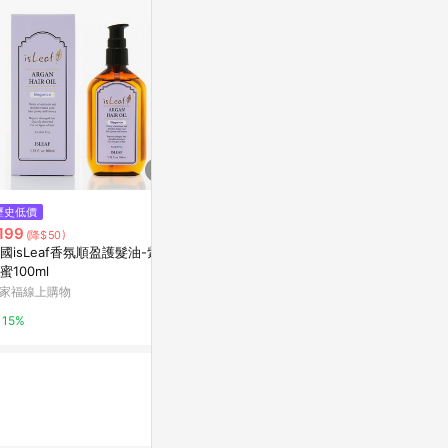
歷史低價
限時加碼
降價
199
$342
$410
(降$50)
(降$190
國isLeaf香氛順盈護髮油-紫愛
MAKARIZO 滋養護髮霜200ml
【Lanocr
蜜100ml
蘆薈哈密瓜
修護油
家福線上購物
屈臣氏Watsons
台灣樂天市場
15%
3%
3%