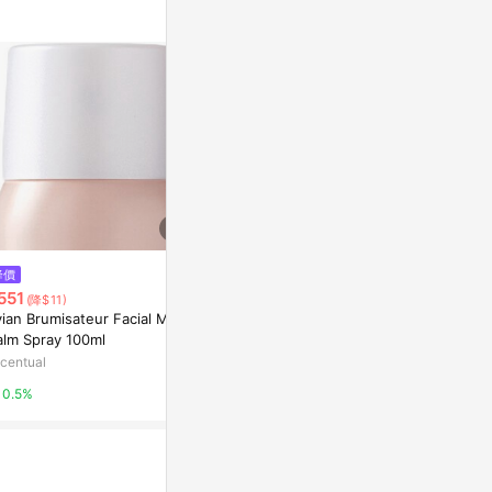
降價
降價
降價
551
$3,965
$551
(降$11)
(降$80)
(降$11)
ian Brumisateur Facial Mist
Giorgio Armani My Way Eau d
Evian Brumis
alm Spray 100ml
e Parfum Refill 100ml
Glow Spray 
centual
Escentual
Escentual
0.5%
0.5%
0.5%