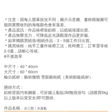
＊注意：因每人螢幕狀況不同，圖片示意圖、畫框模擬圖可
能與實際收到的海報顏色會有落差。
＊產品資訊：作品裱褙裝鋁框，以紙箱保護出貨。
＊產品無壓克力，可降低反光讓觀賞作品更舒服。
＊如單獨購買紙張/相紙作品：3－5個工作日出貨。
＊購買裱框：純手工畫作裱褙工法，耗時費工，訂單需等候
2-3週，請耐心等候。
#不接急單
中尺寸：40 * 40cm
大尺寸：60 * 60cm
輸出紙材：藝術微噴 雪面藝術紙（美術館級紙材）
懸掛方式：
鋁框背面均有鋼索，可於牆上黏貼3M無痕掛勾（請購買5kg
以上版本以策安全)即可懸掛。
作品名稱：
水三態｜水蒸氣