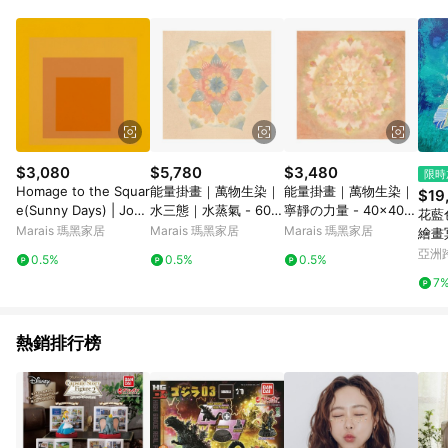
$3,080
$5,780
$3,480
限時
Homage to the Squar
能量掛畫｜萬物生染｜
能量掛畫｜萬物生染｜
$19
e(Sunny Days) | Jose
水三態｜水蒸氣 - 60x
寧靜の力量 - 40x40c
花藍
f Albers - 銀色鋁框-中
60cm-黑色鋁框
m-銀色鋁框
Marais 瑪黑家居
Marais 瑪黑家居
Marais 瑪黑家居
繪畫
尺寸
主義
亞洲
0.5%
0.5%
0.5%
Pinko
7
熱銷排行榜