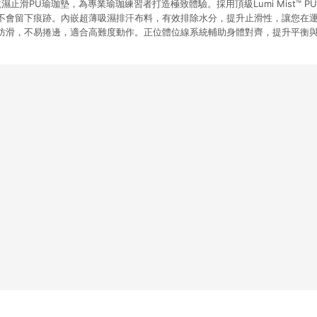
n頂級乾濕止滑PU瑜珈墊，為專業瑜珈練習者打造極致體驗。採用頂級Lumi Mist™
不會留下痕跡。內嵌超薄吸濕排汗布料，有效排除水分，提升止滑性，讓您在
防滑，不易捲邊，適合高難度動作。正位體位線系統輔助身體對齊，提升平衡