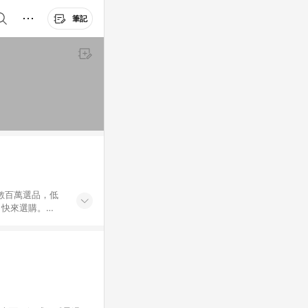
筆記
外數百萬選品，低
，快來選購。
送，想買就能買。