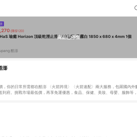
價
,270
(降$120)
USHaS 瑜癒 Horizon 頂級乾溼止滑PU瑜珈墊 晨霧白 1850 x 680 x 4mm 1個
商品已停售
upang 酷澎
 酷澎
天天低價，你的日常所需都在酷澎 〈火箭跨境〉〈火箭速配〉兩大服務，包羅國內
送到府。挑戰市場最低價，再享免運優惠，食品、保健、美妝、母嬰、服飾等
免運 加入WOW會員告別湊免運，火箭速配、火箭跨境優質選品不限金額快速配