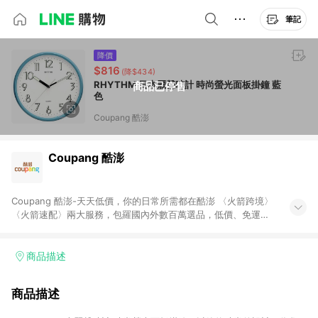
筆記
降價
$816
(降$434)
RHYTHM 日本麗聲時計 時尚螢光面板掛鐘 藍
商品已停售
色
Coupang 酷澎
Coupang 酷澎
Coupang 酷澎-天天低價，你的日常所需都在酷澎 〈火箭跨境〉
〈火箭速配〉兩大服務，包羅國內外數百萬選品，低價、免運，
隔日出貨直送到府。挑戰市場最低價，再享免運優惠，食品、保
健、美妝、母嬰、服飾等，快來選購。 WOW！會員 無條件免運
加入WOW會員告別湊免運，火箭速配、火箭跨境優質選品不限金
商品描述
額快速配送，想買就能買。
商品描述