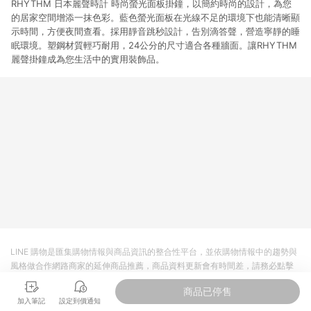
RHYTHM 日本麗聲時計 時尚螢光面板掛鐘，以簡約時尚的設計，為您
的居家空間增添一抹色彩。藍色螢光面板在光線不足的環境下也能清晰顯
示時間，方便夜間查看。採用靜音跳秒設計，告別滴答聲，營造寧靜的睡
眠環境。塑鋼材質輕巧耐用，24公分的尺寸適合各種牆面。讓RHYTHM
麗聲掛鐘成為您生活中的實用裝飾品。
LINE 購物是匯集購物情報與商品資訊的整合性平台，並依購物情報中的趨勢與
風格做合作網路商家的延伸商品推薦，商品資料更新會有時間差，請務必點擊
商品至各合作網路商家，確認現售價與購物條件，一切資訊以合作廠商網頁為
商品已停售
準。
加入筆記
設定到價通知