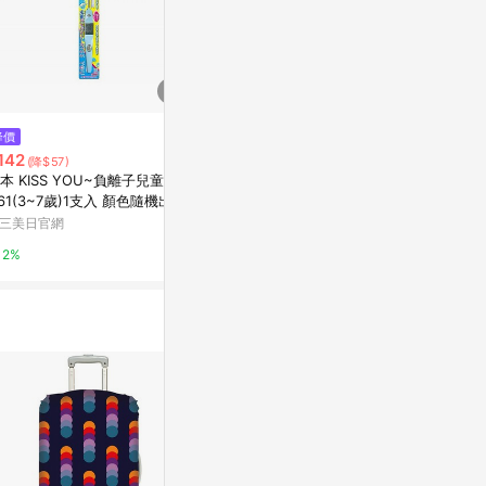
降價
降價
降價
142
$721
$721
(降$57)
(降$14)
(降$14)
本 KISS YOU~負離子兒童牙刷
Urban Decay 24/7 Glide-On Li
Urban Decay
61(3~7歲)1支入 顏色隨機出貨
p Pencil 1.2g Peyote
ye Pencil 1.
三美日官網
Escentual
Escentual
2%
0.5%
0.5%