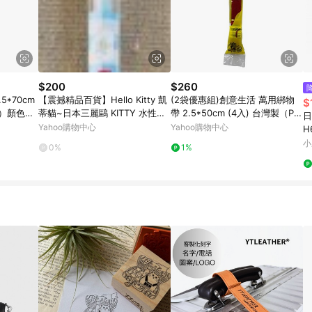
$200
$260
【震撼精品百貨】Hello Kitty 凱
(2袋優惠組)創意生活 萬用綁物
$
07）顏色隨
蒂貓~日本三麗鷗 KITTY 水性筆/
帶 2.5*50cm (4入) 台灣製（P9
日
中性筆-櫻桃藍#47371
0106）顏色隨機
Yahoo購物中心
Yahoo購物中心
H
小
0%
1%