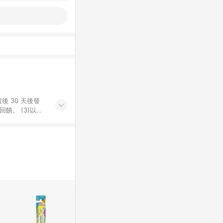
後 30 天後發
。​ (3)以下
百貨/夢時代部分商
，將於訂單成立後由
LINE購物網站
」)，以同一訂單中