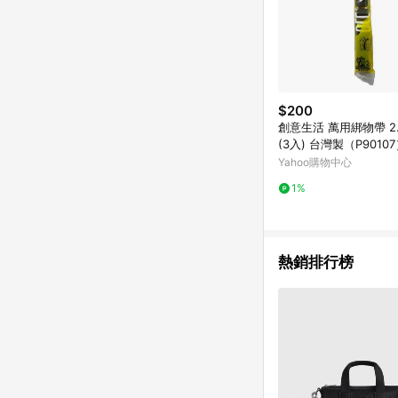
$200
創意生活 萬用綁物帶 2.5*70cm
(3入) 台灣製（P901
機
Yahoo購物中心
1%
熱銷排行榜