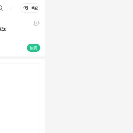
筆記
直送
搶購