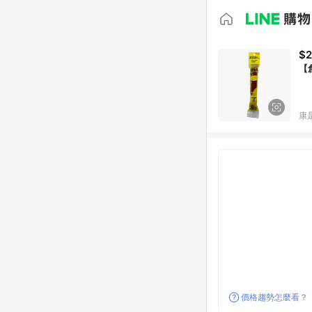
$
【
康
價格趨勢怎麼看？