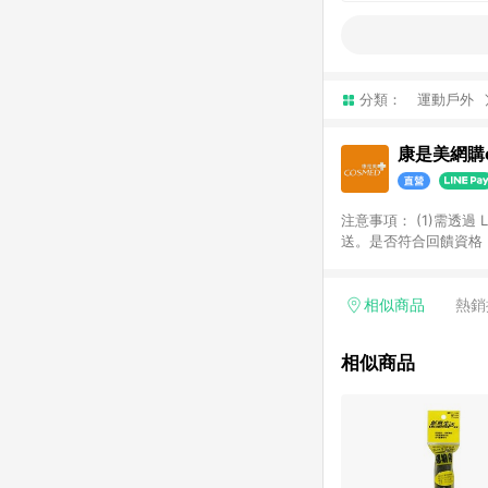
分類：
運動戶外
康是美網購e
注意事項：​ (1)需透
送。​是否符合回饋資格，
品類商品均無回饋：​ -
品​ -博客來商品及其他
「LINE購物通知」之
相似商品
熱銷
訂單成立通知為準。​​ 
同一商品不論件數計算，
相似商品