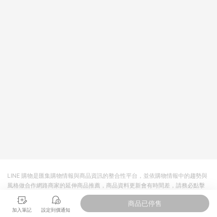
LINE 購物是匯集購物情報與商品資訊的整合性平台，並依購物情報中的趨勢與
風格做合作網路商家的延伸商品推薦，商品資料更新會有時間差，請務必點擊
商品至各合作網路商家，確認現售價與購物條件，一切資訊以合作廠商網頁為
商品已停售
準。
加入筆記
設定到價通知