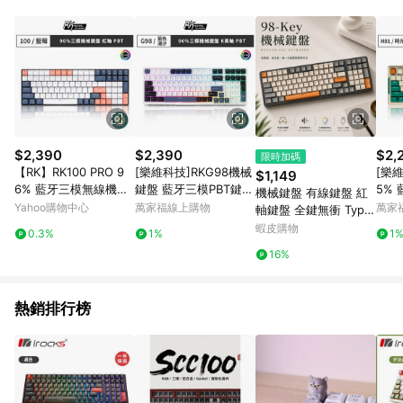
品賣場中有標示「商店」及顯示商店名稱者(指定活動店家除外)
3. 訂單回饋金額將扣除運費/購物金/超贈點/福利金/紅利折抵/折
價券等虛擬貨幣折抵 4. 大宗採購或批發轉賣不具回饋資格： 如
有相關事證認定您為大宗採購、批發轉賣而非最終消費使用者，
相關認定以Yahoo購物中心之認定為準
$2,390
$2,390
$2,
限時加碼
【RK】RK100 PRO 9
[樂維科技]RKG98機械
[樂維
$1,149
6% 藍牙三模無線機械
鍵盤 藍牙三模PBT鍵帽
5%
機械鍵盤 有線鍵盤 紅
鍵盤 紅軸 冰藍光 PBT
100鍵K黃軸 RGB 藍色
鍵盤 
Yahoo購物中心
萬家福線上購物
萬家
軸鍵盤 全鍵無衝 Type
藍莓
潮汐｜注音
機｜
-C RGB背光 98鍵
蝦皮購物
0.3%
1%
1
16%
熱銷排行榜