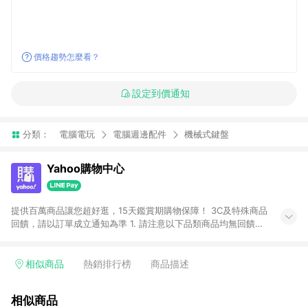
價格趨勢怎麼看？
設定到價通知
分類：
電腦電玩
電腦週邊配件
機械式鍵盤
Yahoo購物中心
提供百萬商品讓您超好逛，15天鑑賞期購物保障！ 3C及特殊商品
回饋，請以訂單成立通知為準 1. 請注意以下品類商品均無回饋：
-Apple相關商品/手機/票券/儲值金/虛擬點數 -黃金 (金幣 / 金條
/ 金元寶 /立體黃金 / 黃金擺飾 /黃金條塊) [2023/2/10起適用] -
電玩/遊戲/相機/單眼/鏡頭/拍立得 [2024/6/1起適用] -內接硬
相似商品
熱銷排行榜
商品描述
碟、外接硬碟、主機板/顯示卡[2026/5/18起適用] 2. 以下訂單將
不符合導購資格，亦不得使用點數紅包： - 點擊Yahoo奇摩APP
相似商品
的購回饋活動享Yahoo超贈點回饋者 - 購物中心商店之商品：商