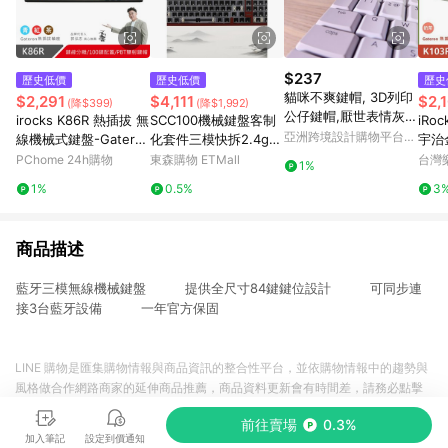
$237
歷史低價
歷史低價
歷史
貓咪不爽鍵帽, 3D列印
$2,291
$4,111
$2,
(降$399)
(降$1,992)
公仔鍵帽,厭世表情灰
irocks K86R 熱插拔 無
SCC100機械鍵盤客制
iRo
貓,機械鍵盤裝飾
亞洲跨境設計購物平台
線機械式鍵盤-Gatero
化套件三模快拆2.4g藍
宇治
Pinkoi
n青軸
牙無線鋁坨坨鋁合金
機械
PChome 24h購物
東森購物 ETMall
台灣
1%
2400
1%
0.5%
3
商品描述
藍牙三模無線機械鍵盤 提供全尺寸84鍵鍵位設計 可同步連
接3台藍牙設備 一年官方保固
LINE 購物是匯集購物情報與商品資訊的整合性平台，並依購物情報中的趨勢與
風格做合作網路商家的延伸商品推薦，商品資料更新會有時間差，請務必點擊
商品至各合作網路商家，確認現售價與購物條件，一切資訊以合作廠商網頁為
前往賣場
0.3%
準。
加入筆記
設定到價通知