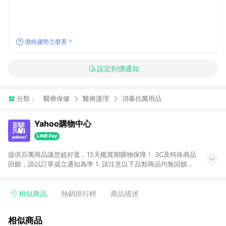
價格趨勢怎麼看？
設定到價通知
分類：
醫療保健
醫療護理
消毒抗菌用品
Yahoo購物中心
提供百萬商品讓您超好逛，15天鑑賞期購物保障！ 3C及特殊商品
回饋，請以訂單成立通知為準 1. 請注意以下品類商品均無回饋：
-Apple相關商品/手機/票券/儲值金/虛擬點數 -黃金 (金幣 / 金條
/ 金元寶 /立體黃金 / 黃金擺飾 /黃金條塊) [2023/2/10起適用] -
電玩/遊戲/相機/單眼/鏡頭/拍立得 [2024/6/1起適用] -內接硬
相似商品
熱銷排行榜
商品描述
碟、外接硬碟、主機板/顯示卡[2026/5/18起適用] 2. 以下訂單將
不符合導購資格，亦不得使用點數紅包： - 點擊Yahoo奇摩APP
相似商品
的購回饋活動享Yahoo超贈點回饋者 - 購物中心商店之商品：商