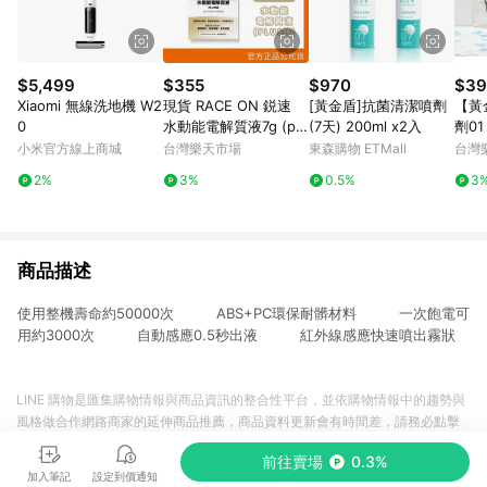
$5,499
$355
$970
$39
Xiaomi 無線洗地機 W2
現貨 RACE ON 鋭速
[黃金盾]抗菌清潔噴劑
【黃
0
水動能電解質液7g (plu
(7天) 200ml x2入
劑01 
s 鋅) 12包/盒 澄石藥局
ml
小米官方線上商城
台灣樂天市場
東森購物 ETMall
台灣
✚實體店面
2%
3%
0.5%
3
商品描述
使用整機壽命約50000次 ABS+PC環保耐髒材料 一次飽電可
用約3000次 自動感應0.5秒出液 紅外線感應快速噴出霧狀
LINE 購物是匯集購物情報與商品資訊的整合性平台，並依購物情報中的趨勢與
風格做合作網路商家的延伸商品推薦，商品資料更新會有時間差，請務必點擊
商品至各合作網路商家，確認現售價與購物條件，一切資訊以合作廠商網頁為
前往賣場
0.3%
準。
加入筆記
設定到價通知