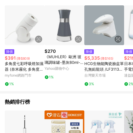
品賣場中有標示「商店」及顯示商店名稱者(指定活動店家除外)
3. 訂單回饋金額將扣除運費/購物金/超贈點/福利金/紅利折抵/折
價券等虛擬貨幣折抵 4. 大宗採購或批發轉賣不具回饋資格： 如
有相關事證認定您為大宗採購、批發轉賣而非最終消費使用者，
相關認定以Yahoo購物中心之認定為準
$270
降價
降價
降價
《MUHLER》歐洲 玻
$391
$5,335
$21
(降$809)
(降$165)
璃調味罐-墨灰80ml--
多角度七彩呼吸燈加濕
HCG生物能陶瓷臉盆單
日本Imot
調味瓶
Yahoo購物中心
器 (奈米霧化 多角度出
孔無鉛龍頭 /LF3113U
手電筒
霧 靜音加濕 不凝水珠)
(AW)
myfone網路門市
台灣樂天市場
達益
1%
(搶購)
1%
3%
2
熱銷排行榜