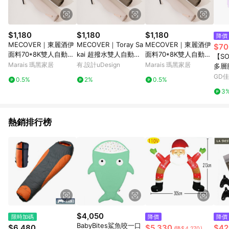
$1,180
$1,180
$1,180
降價
MECOVER｜東麗酒伊
MECOVER｜Toray Sa
MECOVER｜東麗酒伊
$70
面料70*8K雙人自動傘
kai 超撥水雙人自動傘
面料70*8K雙人自動傘
【S
【瞬收傘套】 - 灰咖
70*8K【順收傘套】
【瞬收傘套】 - 松葉
Marais 瑪黑家居
有.設計uDesign
Marais 瑪黑家居
多層
綠/
GD
0.5%
2%
0.5%
三色
3
熱銷排行榜
$4,050
限時加碼
降價
降價
BabyBites鯊魚咬一口
$6,480
$5,330
$42
(降$4,270)