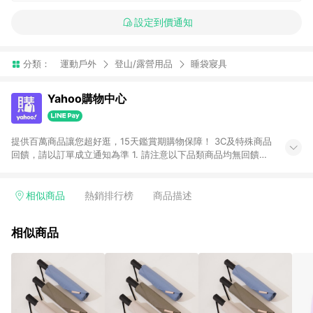
設定到價通知
分類：
運動戶外
登山/露營用品
睡袋寢具
Yahoo購物中心
提供百萬商品讓您超好逛，15天鑑賞期購物保障！ 3C及特殊商品
回饋，請以訂單成立通知為準 1. 請注意以下品類商品均無回饋：
-Apple相關商品/手機/票券/儲值金/虛擬點數 -黃金 (金幣 / 金條
/ 金元寶 /立體黃金 / 黃金擺飾 /黃金條塊) [2023/2/10起適用] -
電玩/遊戲/相機/單眼/鏡頭/拍立得 [2024/6/1起適用] -內接硬
相似商品
熱銷排行榜
商品描述
碟、外接硬碟、主機板/顯示卡[2026/5/18起適用] 2. 以下訂單將
不符合導購資格，亦不得使用點數紅包： - 點擊Yahoo奇摩APP
相似商品
的購回饋活動享Yahoo超贈點回饋者 - 購物中心商店之商品：商
品賣場中有標示「商店」及顯示商店名稱者(指定活動店家除外)
3. 訂單回饋金額將扣除運費/購物金/超贈點/福利金/紅利折抵/折
價券等虛擬貨幣折抵 4. 大宗採購或批發轉賣不具回饋資格： 如
有相關事證認定您為大宗採購、批發轉賣而非最終消費使用者，
相關認定以Yahoo購物中心之認定為準