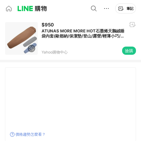
筆記
$950
ATUNAS MORE MORE HOT石墨烯天鵝絨睡
袋內套(歐都納/保潔墊/登山/露營/輕薄小巧/吸
濕排汗/透氣/GetSport)
搶購
Yahoo購物中心
價格趨勢怎麼看？