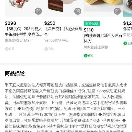
$298
$250
$1,
限時加碼
【85度C】298元雙人
【星巴克】那堤蛋糕組
薄荷
$110
午茶組好禮即享券(50
合
亞尼
[帕莎蒂娜] 綜合大理石
元飲品*2+99元蛋糕*
東森購物 ETMall
Yahoo購物中心
(4入)
2
2)
萬家福線上購物
0%
0%
6%
商品描述
手工直火煎製的法式輕薄可麗餅皮口感細緻，充滿焦糖奶油香氣讓人念念
不忘的阿薩姆奶茶融入千層餅皮口感極佳!/ 成份 /法國isigny依思尼鮮奶
油、法國依思尼熟成發酵奶油台茶8號阿薩姆無藥殘茶葉、牧大牧場雞
蛋、日本製無添加小麥粉、上白糖、法國葛宏德塩之花｜宅配寄送與賞味
方式｜ ◆我們使用黑貓冷凍宅配，配送日僅限週二~週六(星期日、一不
配送)， 只能選上午(1300前)或下午，無法指定時間喔! ◆選擇宅配會以
冷凍出貨，收到蛋糕時是冷凍的，請放置冷藏回溫至少3小時再食用~ ◆
最佳賞味期限:取貨後24小時內賞味最佳唷!**選擇店取朋友請私訊取得運