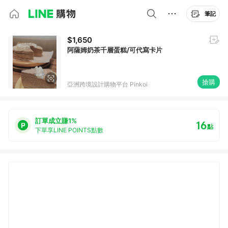
筆記
$1,650
阿薩姆奶茶千層蛋糕/可代寫卡片
搶購
亞洲跨境設計購物平台 Pinkoi
訂單成立賺1%
16
點
下單享LINE POINTS點數