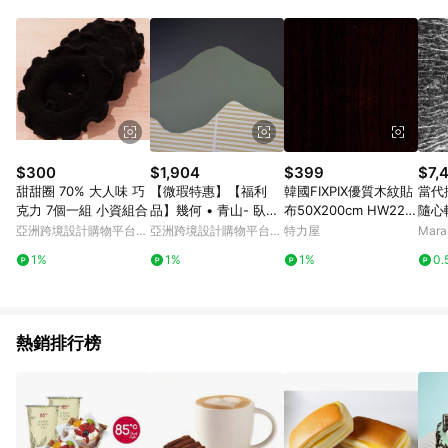
Android v4.6.0 / iOS v4.1.5 以上才具贈點資格。 7. 點數將於出
貨後 45 天後發送。 8. 群眾募資商品，禮物卡，開館保證金，補
運費，攤位費等不具贈點資格。 9. LINE 購物站上之商品規格、
顏色、價位、贈品如與 Pinkoi 商品資訊頁及購物車不符，以
Pinkoi 購物商品資訊頁及購物車標示為準。 10. 點數紅包使用規
則請以點數紅包活動說明為準。 11. 若於 LINE 購物前往 Pinkoi
頁面後才首次下載 Pinkoi APP 並完成訂單，不符合導購資格；承
上，首次下載 Pinkoi APP 後，需透過 LINE 購物前往 Pinkoi 頁
面，方享導購資格。
$300
$1,904
$399
$7,
甜甜圈 70% 大人味 巧
【微瑕特惠】【福利
韓國FIXPIX優質木紋貼
當代
克力 7個一組 小資組合
品】幾何 • 青山- 臥室
布50X200cm HW2217
隨心轉
掛畫/簡約風/北歐風
2
cm
亞洲跨境設計購物平台
亞洲跨境設計購物平台
特力屋
Mar
Pinkoi
Pinkoi
1%
1%
1%
0.
熱銷排行榜