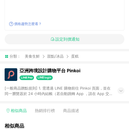
價格趨勢怎麼看？
設定到價通知
分類：
美食生鮮
甜點/冰品
蛋糕
亞洲跨境設計購物平台 Pinkoi
[一般商品贈點規則] 1. 需透過 LINE 購物前往 Pinkoi 頁面，並在
同一瀏覽器於 24 小時內結帳（若自動跳轉 App ，請在 App 交
易），才具點數回饋資格。 2. 點數回饋計算將扣除訂單金額中的
運費與金流手續費與手動輸入之優惠碼折扣。 3. LINE 購物點數
回饋訂單不得享有 Pinkoi 站方優惠，例如首購優惠，P coins，
相似商品
熱銷排行榜
商品描述
全站(不包含手動輸入之優惠碼)。 4. 透過 LINE 購物連結到
Pinkoi 以外之網站購買之商品不具贈點資格。 5. 取消訂單或退貨
相似商品
行為，不具贈點資格，部分退款不在此限。 6. APP 請更新至