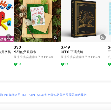
$30
$749
$
娃井字棋
小熊的父親節卡
獅子山下撲克牌
三
亞洲跨境設計購物平台 Pinkoi
亞洲跨境設計購物平台 Pinkoi
史
1%
1%
動
LINE購物護照
LINE POINTS點數紅包
賺點教學
常見問題
聯絡我們