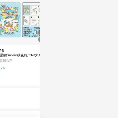
49
$199
限時加碼
麗鷗Sanrio撲克牌/CN/大耳狗
塔羅，原來如此
$405
泰博台灣
Yahoo購物中
【USPCC 撲克】ACES (RED) Pl
aying Cards
2%
0%
蝦皮購物
1%