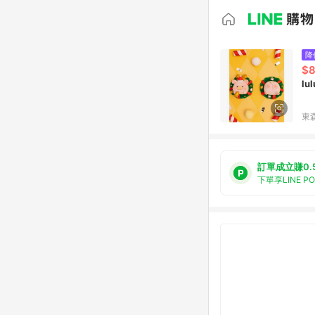
降
$
l
東森
訂單成立賺0.
下單享LINE P