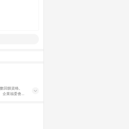
點數回饋資格。
員、企業福委會員
遊/住宿券、餐票
商城、專案商品、
。 5. 點數回
物ETMall站
Mall之結帳頁
以同一訂單中同一