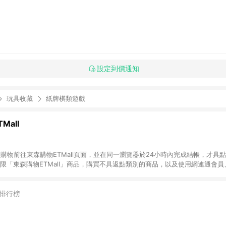
設定到價通知
玩具收藏
紙牌棋類遊戲
Mall
INE購物前往東森購物ETMall頁面，並在同一瀏覽器於24小時內完成結帳，才具
回饋僅限「東森購物ETMall」商品，購買不具返點類別的商品，以及使用網連通會
皆不在點數回饋範圍內。 3. 如購買以下類別商品，將無法獲得點數回饋：旅
APPLE、愛買、虛擬點數卡、悠遊卡、一卡通、icash愛金卡、環球嚴選、
4. 如取消訂單、退貨、退款或購物中登出東森購物ETMall，將無法獲得點數回饋
排行榜
之最終發票金額計算，實際回饋請依LINE購物通知為主。 6. 訂單如有使用東森購
限於東森幣、樂透金、東森現金券等)，不具點數回饋資格。詳細請依東森購物ET
INE購物設有「單一商品最高回饋點數」機制(特殊活動時開放「回饋無上限」)，