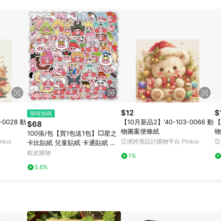
訂單成立時間當下LINE購物所設定的回饋機制為準。 8. LINE購物為購物資
，如顯示之商品規格、顏色、價位、贈品與東森購物ETMall銷售網頁不符，以
，請務必於訂單日期+180天以內至LINE購物客服洽詢；若超過180天(含)以上
部分點數紅包僅限指定商品使用，或不適用於無回饋商品。各點數紅包之適用商品與
$12
$
限時加碼
-0028 動
【10月新品2】'40-103-0066 動
【
$68
物圖案便條紙
物
100張/包【買1包送1包】💥星之
koi
亞洲跨境設計購物平台 Pinkoi
亞
卡比貼紙 兒童貼紙 卡通貼紙 獎
勵貼紙 筆記本貼紙 防水貼紙 貼
蝦皮購物
1%
紙 手賬貼紙行李箱貼
5.6%