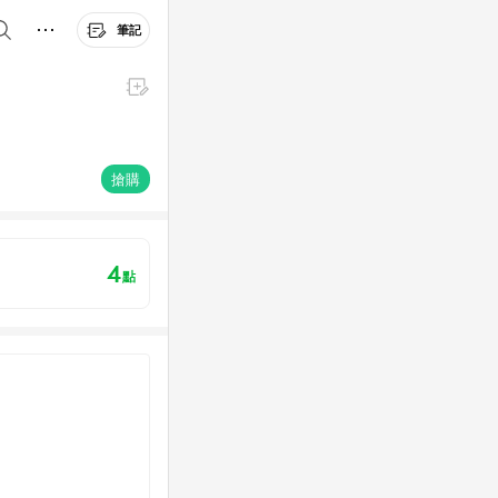
筆記
搶購
4
點