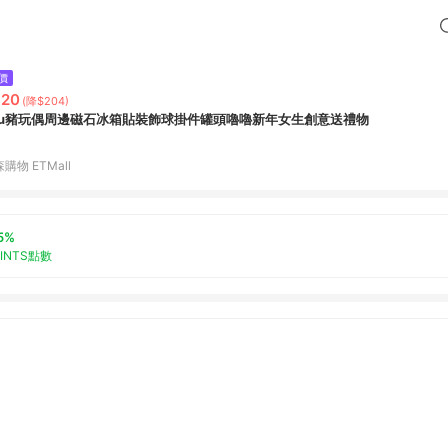
價
820
(降$204)
ulu豬玩偶周邊磁石冰箱貼裝飾球掛件罐頭嚕嚕新年女生創意送禮物
購物 ETMall
5%
OINTS點數