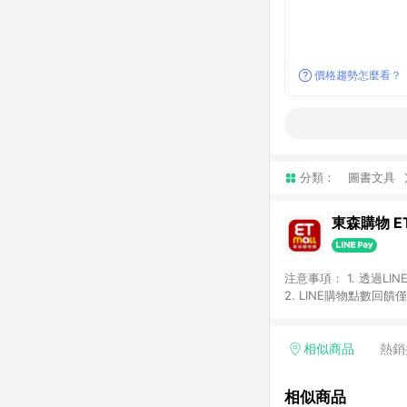
價格趨勢怎麼看？
分類：
圖書文具
東森購物 ET
注意事項： 1. 透過L
2. LINE購物點數
等身份結帳成立之訂單，
券、手錶、精品、珠寶、
「草莓網」全館商品。 
相似商品
熱銷
饋會扣除所有折扣優惠後
內之折扣優惠(包含但不
相似商品
面顯示為準。 7. L