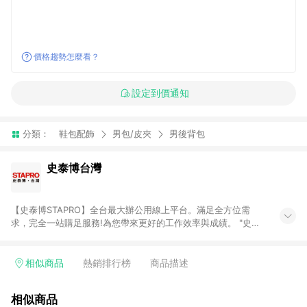
價格趨勢怎麼看？
設定到價通知
分類：
鞋包配飾
男包/皮夾
男後背包
史泰博台灣
【史泰博STAPRO】全台最大辦公用線上平台。滿足全方位需
求，完全一站購足服務!為您帶來更好的工作效率與成績。 "史泰
博．台灣"於2006年成立，為全國最大之辦公用品通路商，提供
超過萬種超值商品，從影印紙、印表機及耗材、各式文具、事務
機器、3C及電腦週邊、辦公傢俱、生活用、茶水間用品、名片及
相似商品
熱銷排行榜
商品描述
其他客製化商品服務...等，皆以最優惠價格及最專業的服務來滿
足您的辦公需要。 注意事項： (1)需透過 LINE 購物前往並在同一
相似商品
瀏覽器於 24 小時內結帳才享有回饋。 (2) 訂單未滿免運門檻750