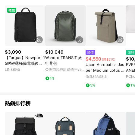
元會收取80元運費。
$3,090
$10,049
降價
限時
【Targus】Newport 1
Wandrd TRANSIT 旅
$4,550
$10
(降$510)
5吋輕薄極簡電腦後背
行背包
Ucon Acrobatics Jas
EVE
包-尊爵黑(TBB598)
LINE禮物
亞洲跨境設計購物平台
per Medium Lotus 後
ANE
Pinkoi
背包
背包
微風精品線上
PCh
1%
5%
1
熱銷排行榜