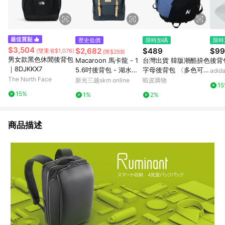
歷史低價
限時加碼
限時
$3,504
$2,682
$489
$99
(雙重省$1,076)
(降$298)
男女款黑色休閒後背包
Macaroon 馬卡龍 - 1
台灣出貨 韓版潮酷拚色
後背
｜8DJKKX7
5.6吋後背包 - 湖水藍
字母後背包 〈多色可
adi
The North Face
- Reborn
選〉男女通用雙肩包 休
新光三越skm online
蝦皮購物
1
閒後背包 旅行後背包
15%
1%
2%
戶外背包 大容量背包
後背書包
商品描述