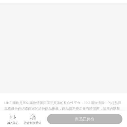
LINE 購物是匯集購物情報與商品資訊的整合性平台，並依購物情報中的趨勢與
風格做合作網路商家的延伸商品推薦，商品資料更新會有時間差，請務必點擊
商品至各合作網路商家，確認現售價與購物條件，一切資訊以合作廠商網頁為
商品已停售
準。
加入筆記
設定到價通知