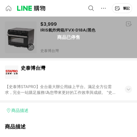
筆記
$3,999
IRIS氣炸烤箱/FVX-D18A/黑色
商品已停售
史泰博台灣
史泰博台灣
【史泰博STAPRO】全台最大辦公用線上平台。滿足全方位需
求，完全一站購足服務!為您帶來更好的工作效率與成績。 "史泰
博．台灣"於2006年成立，為全國最大之辦公用品通路商，提供
超過萬種超值商品，從影印紙、印表機及耗材、各式文具、事務
機器、3C及電腦週邊、辦公傢俱、生活用、茶水間用品、名片及
商品描述
其他客製化商品服務...等，皆以最優惠價格及最專業的服務來滿
足您的辦公需要。 注意事項： (1)需透過 LINE 購物前往並在同一
商品描述
瀏覽器於 24 小時內結帳才享有回饋。 (2) 訂單未滿免運門檻750
元會收取80元運費。