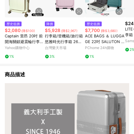
$24
歷史低價
降價
歷史低價
LIT
$2,080
$5,928
$7,700
(降$100)
(降$2,967)
(降$3,680)
李箱
Captain 里昂 20吋 前
行李箱/登機箱/旅行箱
ACE BAGS ＆ LUGGA
Sam
開海關鎖避震輪行李箱
悠雅時光行李箱 26吋
GE 22吋 SALUTON 登
多色可選
五色可選 dayneeds
機箱(多色可選05361)
Yahoo購物中心
台灣樂天市場
PChome 24h購物
2
1%
3%
1%
商品描述