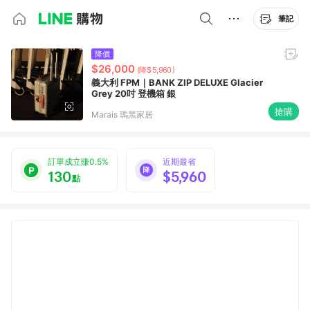
筆記
降價
$26,000
(降$5,960)
義大利 FPM｜BANK ZIP DELUXE Glacier
Grey 20吋 登機箱 銀
搶購
Marais 瑪黑家居
訂單成立賺0.5%
近期最省
130
$5,960
點