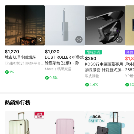
$1,270
$1,020
限時加碼
降價
城市肌理小蠟燭座
DUST ROLLER 折疊式
$250
$1,
除塵滾輪(短柄) - 除塵
亞洲跨境設計購物平台
KOSO行車鏡頭蓋專用
戶外投
滾輪1入(短)＋補充紙10
Pinkoi
Marais 瑪黑家居
加長膠套 針對新式加長
268
1%
捲
加大行車鏡頭適用
蝦皮購物
YP燈
0.5%
4.4%
5
熱銷排行榜