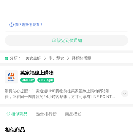
價格趨勢怎麼看？
設定到價通知
分類：
美食生鮮
米、麵食
拌麵快煮麵
萬家福線上購物
消費貼心提醒：1. 需透過LINE購物前往萬家福線上購物網站消
費，並在同一瀏覽器於24小時內結帳，方才可享有LINE POINTS
回饋資格。 2. 訂單確認後需選擇立刻結帳，若使用重新付款功能
將無法獲得點數回饋。 3. 點數將於廠商出貨後30天前後發送。
4. 不具回饋資格種類商品：電子禮券。 5. 回饋點數計算將排除訂
相似商品
熱銷排行榜
商品描述
單活動折扣(含折價券折扣)、紅利點數折抵(含OPENPOINT)、運
費等金額。 6. 康達盛通生活事業股份有限公司保留365天訂單記
相似商品
錄，相關問題請於保留時間內聯絡客服中心，並由康達盛通生活