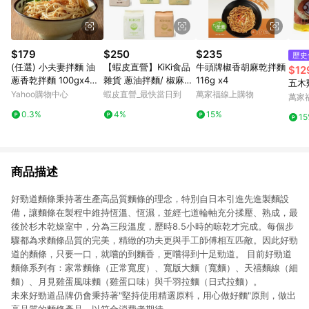
$179
$250
$235
歷史
(任選) 小夫妻拌麵 油
【蝦皮直營】KiKi食品
牛頭牌椒香胡麻乾拌麵
$12
蔥香乾拌麵 100gx4包/
雜貨 蔥油拌麵/ 椒麻拌
116g x4
五木
袋 (五辛素)
麵 /小醋麵 /老醋辣麵 /
Yahoo購物中心
蝦皮直營_最快當日到
萬家福線上購物
萬家
蔥香陽春 /椒香麻醬 /
0.3%
4%
15%
1
沙茶拌麵 拌麵系列
商品描述
好勁道麵條秉持著生產高品質麵條的理念，特別自日本引進先進製麵設
備，讓麵條在製程中維持恆溫、恆濕，並經七道輪軸充分揉壓、熟成，最
後於杉木乾燥室中，分為三段溫度，歷時8.5小時的晾乾才完成。每個步
驟都為求麵條品質的完美，精緻的功夫更與手工師傅相互匹敵。因此好勁
道的麵條，只要一口，就嚐的到麵香，更嚐得到十足勁道。 目前好勁道
麵條系列有：家常麵條（正常寬度）、寬版大麵（寬麵）、天禧麵線（細
麵）、月見雞蛋風味麵（雞蛋口味）與千羽拉麵（日式拉麵）。
未來好勁道品牌仍會秉持著"堅持使用精選原料，用心做好麵"原則，做出