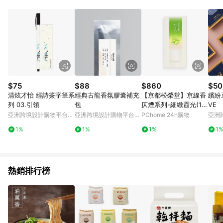
事業股份有限公司方進行訂單資格確認。 康達盛通線上購物希望
提供簡單、快速、輕鬆的購物流程及體驗，將不定期推出精選、
話題性或期間限定商品來滿足您的喜好。
$75
$88
$860
$50
清炫才怡 經詩簽字筆系
經典古龍香氛膠囊補充
【京都松榮堂】京線香
繽紛
列 03.引領
包
仄煙系列-細緻霞光(16
VE
5支)
亞洲跨境設計購物平台
亞洲跨境設計購物平台
PChome 24h購物
亞洲
Pinkoi
Pinkoi
Pinko
1%
1%
1%
1
熱銷排行榜