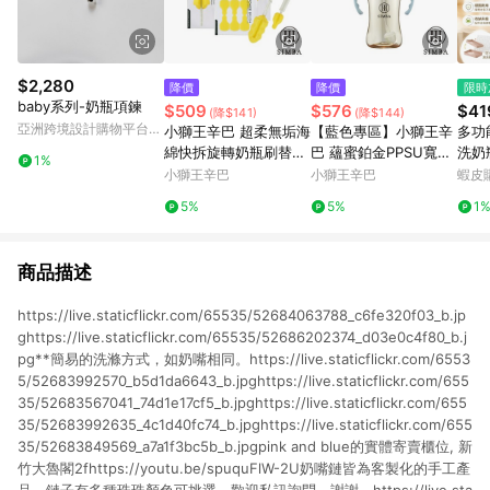
$2,280
降價
降價
限時
baby系列-奶瓶項鍊
$509
$576
$41
(降$141)
(降$144)
亞洲跨境設計購物平台
小獅王辛巴 超柔無垢海
【藍色專區】小獅王辛
多功
Pinkoi
綿快拆旋轉奶瓶刷替換
巴 蘊蜜鉑金PPSU寬口
洗奶
1%
組
吸管把手防脹氣奶瓶(2
架 
小獅王辛巴
小獅王辛巴
蝦皮
70ml)-學飲適用(主導
收納
5%
5%
1
式餵奶專用)
瓶架
架
商品描述
https://live.staticflickr.com/65535/52684063788_c6fe320f03_b.jp
ghttps://live.staticflickr.com/65535/52686202374_d03e0c4f80_b.j
pg**簡易的洗滌方式，如奶嘴相同。https://live.staticflickr.com/6553
5/52683992570_b5d1da6643_b.jpghttps://live.staticflickr.com/655
35/52683567041_74d1e17cf5_b.jpghttps://live.staticflickr.com/655
35/52683992635_4c1d40fc74_b.jpghttps://live.staticflickr.com/655
35/52683849569_a7a1f3bc5b_b.jpgpink and blue的實體寄賣櫃位, 新
竹大魯閣2fhttps://youtu.be/spuquFlW-2U奶嘴鏈皆為客製化的手工產