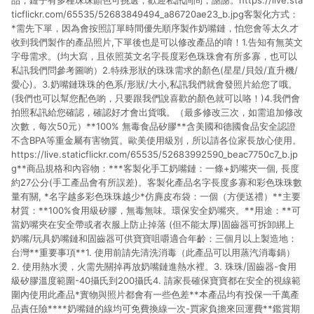
品，鏈子有多種珠珠顏色可挑選，歡迎私訊詢問，謝謝。https://live.sta
ticflickr.com/65535/52683849494_a86720ae23_b.jpg客製化方式：
*需先下單，因為會按照訂單時間優先順序製作奶嘴鏈，怕您會等太久才
收到我們製作的產品照片,下單後也是可以修改產品的唷！1.告知有無英文
字母需求。(均大寫，且依照英文名字長度彩色珠珠會有所多寡，也可以
私訊我們問參考圖喲）2.特殊形狀的珠珠需求的顏色(星星/貝殼/直升機/
愛心)。3.奶嘴鏈珠珠的色系/形狀/大小,私訊我們就會發照片給您了哦。
(我們也可以幫您配色喲，只要跟我們說喜歡的顏色就可以咯！)4.我們會
拍照私訊給您確認，確認好才會出貨哦。（最多修改三次，如需追加修改
次數，每次50元）**100% 無毒食品矽膠**含美國和德國食品安全認證
不含BPA等重金屬有害物質。歐美使用級別，所以請各位家長放心使用。
https://live.staticflickr.com/65535/52683992590_beac7750c7_b.jp
g**商品規格和內容物：***客製化手工奶嘴鏈：一條+奶嘴夾一個, 長度
約27公分(手工產品會有所誤差)。客製化產品名字長度多寡和彩色珠珠數
量有關, *名字越多彩色珠珠越少*仿麂皮布袋：一個（方便送禮）**主要
材質：**100%食用級矽膠，無毒無味。環保安全奶嘴夾。**用途：**可
當奶嘴夾在安全帶或者衣服上防止掉落 (但不能太厚)固齒器可拆卸綁上
奶嘴/玩具奶嘴鏈和固齒器可供寶寶咀嚼適合年齡：三個月以上製造地：
台灣**重要事項**1. 使用前請先清洗消毒（此產品可以用蒸汽消毒鍋）
2. 使用熱水燙，火需先關掉再放奶嘴鏈進熱水裡。3. 珠珠/固齒器-食用
級矽膠溫度範圍-40攝氏到200攝氏4. 請家長確保寶寶都在安全的視線範
圍內使用此產品*實物與照片都會有一些色差**本產品均有投保一千萬產
品責任險****奶嘴鏈的線均可免費換線一次-買家負擔來回運費**鑑賞期