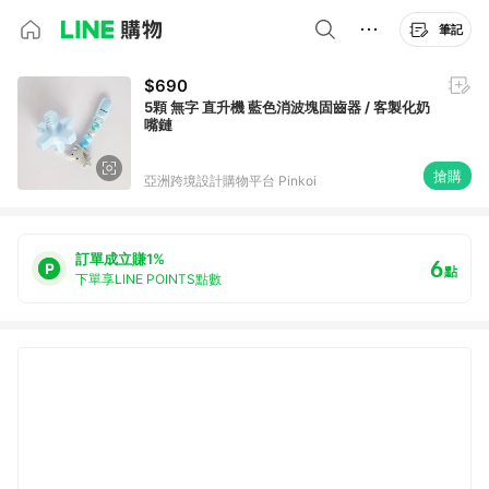
筆記
$690
5顆 無字 直升機 藍色消波塊固齒器 / 客製化奶
嘴鏈
搶購
亞洲跨境設計購物平台 Pinkoi
訂單成立賺1%
6
點
下單享LINE POINTS點數