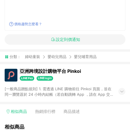
價格趨勢怎麼看？
設定到價通知
分類：
婦幼童裝
嬰幼兒用品
嬰兒哺育用品
亞洲跨境設計購物平台 Pinkoi
[一般商品贈點規則] 1. 需透過 LINE 購物前往 Pinkoi 頁面，並在
同一瀏覽器於 24 小時內結帳（若自動跳轉 App ，請在 App 交
易），才具點數回饋資格。 2. 點數回饋計算將扣除訂單金額中的
運費與金流手續費與手動輸入之優惠碼折扣。 3. LINE 購物點數
回饋訂單不得享有 Pinkoi 站方優惠，例如首購優惠，P coins，
相似商品
熱銷排行榜
商品描述
全站(不包含手動輸入之優惠碼)。 4. 透過 LINE 購物連結到
Pinkoi 以外之網站購買之商品不具贈點資格。 5. 取消訂單或退貨
相似商品
行為，不具贈點資格，部分退款不在此限。 6. APP 請更新至