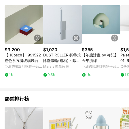
Android v4.6.0 / iOS v4.1.5 以上才具贈點資格。 7. 點數將於出
貨後 45 天後發送。 8. 群眾募資商品，禮物卡，開館保證金，補
運費，攤位費等不具贈點資格。 9. LINE 購物站上之商品規格、
顏色、價位、贈品如與 Pinkoi 商品資訊頁及購物車不符，以
Pinkoi 購物商品資訊頁及購物車標示為準。 10. 點數紅包使用規
則請以點數紅包活動說明為準。 11. 若於 LINE 購物前往 Pinkoi
頁面後才首次下載 Pinkoi APP 並完成訂單，不符合導購資格；承
上，首次下載 Pinkoi APP 後，需透過 LINE 購物前往 Pinkoi 頁
面，方享導購資格。
$3,200
$1,020
$355
$1,
【Hübsch】-991522
DUST ROLLER 折疊式
【年歲計畫 by 祥記】
Pale
撞色系方塊玻璃燭台 擺
除塵滾輪(短柄) - 除塵
五年漬梅
01: 
飾 紙鎮
滾輪1入(短)＋補充紙10
亞洲跨境設計購物平台
Marais 瑪黑家居
亞洲跨境設計購物平台
亞洲
捲
Pinkoi
Pinkoi
Pinko
1%
0.5%
1%
1
熱銷排行榜